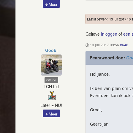
Meer
Laatst bewerkt 13 juli 2017 10:
Gelieve
Inloggen
of
een 
13 juli 2017 09:56
#646
Goobi
Beantwoord door
Go
Hoi Janoe,
Offline
TCN Lid
Ik ben van plan om v
Eventueel kan ik ook
Later = NU!
Groet,
Meer
Geert-Jan