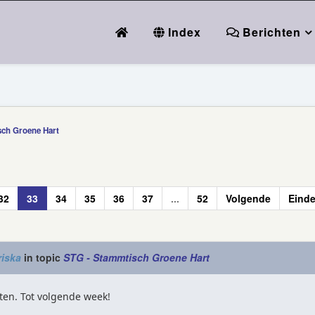
Index
Berichten
sch Groene Hart
32
33
34
35
36
37
...
52
Volgende
Eind
iska
in topic
STG - Stammtisch Groene Hart
ten. Tot volgende week!