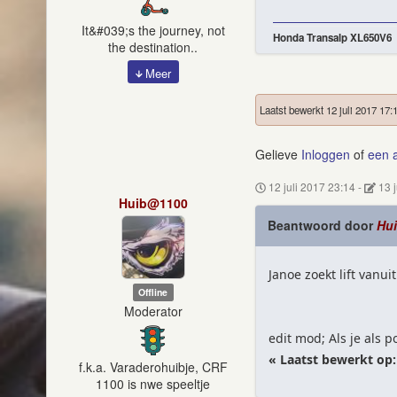
It&#039;s the journey, not
Honda Transalp XL650V6
the destination..
Meer
Laatst bewerkt 12 juli 2017 17:
Gelieve
Inloggen
of
een 
12 juli 2017 23:14
-
13 
Huib@1100
Beantwoord door
Hu
Janoe zoekt lift vanuit 
Offline
Moderator
edit mod; Als je als 
« Laatst bewerkt op
f.k.a. Varaderohuibje, CRF
1100 is nwe speeltje