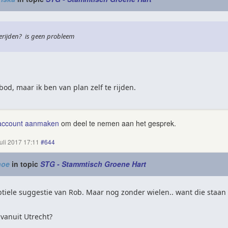
eerijden? is geen probleem
od, maar ik ben van plan zelf te rijden.
account aanmaken
om deel te nemen aan het gesprek.
juli 2017 17:11
#644
noe
in topic
STG - Stammtisch Groene Hart
iele suggestie van Rob. Maar nog zonder wielen.. want die staan
vanuit Utrecht?