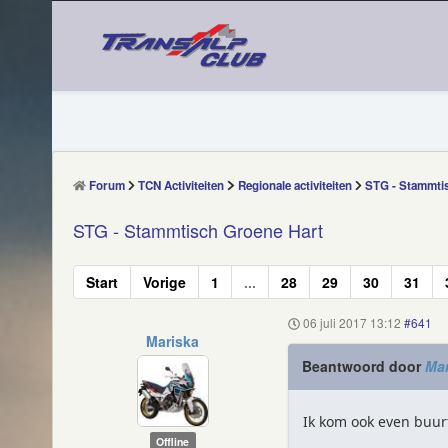
Forum
TCN Activiteiten
Regionale activiteiten
STG - Stammti
STG - Stammtisch Groene Hart
Start
Vorige
1
...
28
29
30
31
06 juli 2017 13:12
#641
Mariska
Beantwoord door
Mar
Ik kom ook even buur
Offline