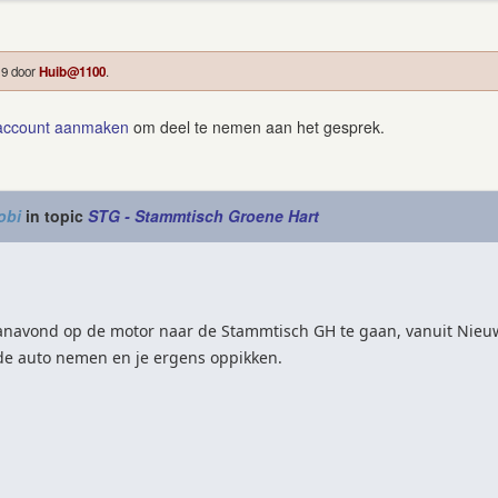
19 door
Huib@1100
.
account aanmaken
om deel te nemen aan het gesprek.
obi
in topic
STG - Stammtisch Groene Hart
anavond op de motor naar de Stammtisch GH te gaan, vanuit Nieuw
 de auto nemen en je ergens oppikken.