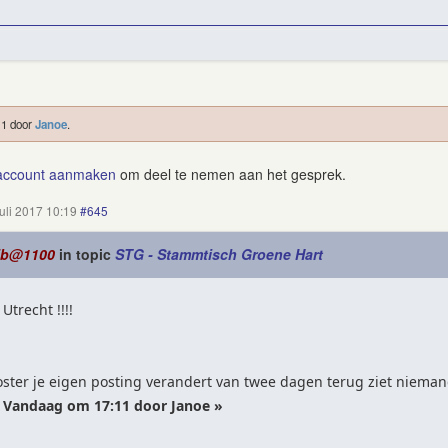
11 door
Janoe
.
account aanmaken
om deel te nemen aan het gesprek.
juli 2017 10:19
#645
ib@1100
in topic
STG - Stammtisch Groene Hart
Utrecht !!!!
poster je eigen posting verandert van twee dagen terug ziet nieman
: Vandaag om 17:11 door Janoe »