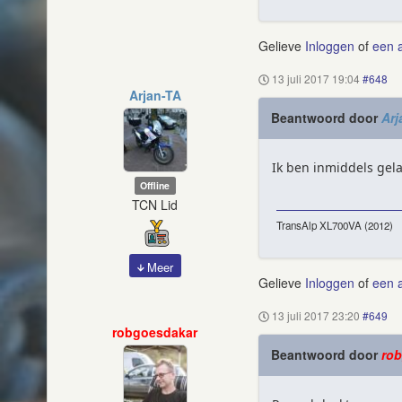
Gelieve
Inloggen
of
een 
13 juli 2017 19:04
#648
Arjan-TA
Beantwoord door
Arj
Ik ben inmiddels gela
Offline
TCN Lid
TransAlp XL700VA (2012)
Meer
Gelieve
Inloggen
of
een 
13 juli 2017 23:20
#649
robgoesdakar
Beantwoord door
ro