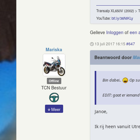
Transalp XL650V (2002) > 
YouTube:
bit.ly/36NiKLy
Gelieve
Inloggen
of
een 
13 juli 2017 16:15
#647
Mariska
Beantwoord door
Mar
Bin dabei..
Op sub
Offline
TCN Bestuur
EDIT: gaat er iemand
Meer
Janoe,
Ik rij heen vanuit Utr