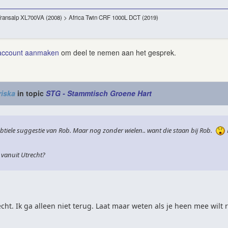
Transalp XL700VA (2008) > Africa Twin CRF 1000L DCT (2019)
account aanmaken
om deel te nemen aan het gesprek.
iska
in topic
STG - Stammtisch Groene Hart
tiele suggestie van Rob. Maar nog zonder wielen.. want die staan bij Rob.
 vanuit Utrecht?
echt. Ik ga alleen niet terug. Laat maar weten als je heen mee wilt r