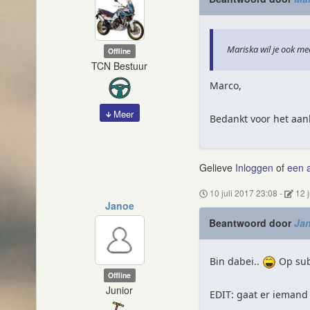
Mariska wil je ook m
Offline
TCN Bestuur
Marco,
Meer
Bedankt voor het aanb
Gelieve
Inloggen
of
een 
10 juli 2017 23:08
-
12 
Janoe
Beantwoord door
Ja
Bin dabei..
Op subt
Offline
Junior
EDIT: gaat er iemand 