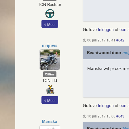
TCN Bestuur
Meer
Gelieve
Inloggen
of
een 
06 juli 2017 16:41
#642
mrijnvis
Beantwoord door
mri
Mariska wil je ook m
Offline
TCN Lid
Meer
Gelieve
Inloggen
of
een 
10 juli 2017 15:08
#643
Mariska
Beantwoord door
Mar