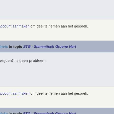
account aanmaken
om deel te nemen aan het gesprek.
jnvis
in topic
STG - Stammtisch Groene Hart
eerijden? is geen probleem
account aanmaken
om deel te nemen aan het gesprek.
iska
in topic
STG - Stammtisch Groene Hart