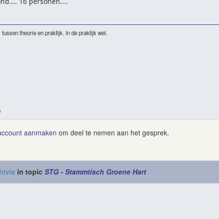
d.... 16 personen....
 tussen theorie en praktijk. In de praktijk wel.
account aanmaken
om deel te nemen aan het gesprek.
jnvis
in topic
STG - Stammtisch Groene Hart