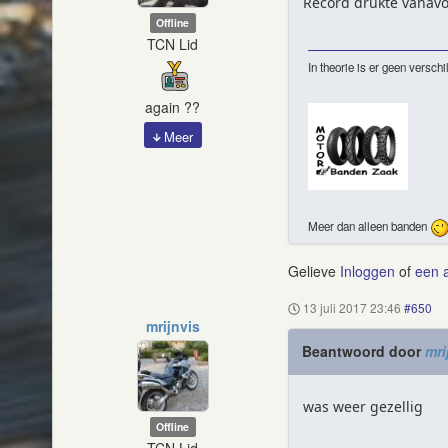
Record drukte vanavon
Offline
TCN Lid
In theorie is er geen verschil
again ??
Meer
Meer dan alleen banden
Gelieve
Inloggen
of
een 
13 juli 2017 23:46
#650
mrijnvis
Beantwoord door
mri
was weer gezellig
Offline