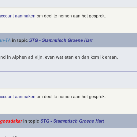
account aanmaken
om deel te nemen aan het gesprek.
an-TA
in topic
STG - Stammtisch Groene Hart
nd in Alphen ad Rijn, even wat eten en dan kom ik eraan.
account aanmaken
om deel te nemen aan het gesprek.
bgoesdakar
in topic
STG - Stammtisch Groene Hart