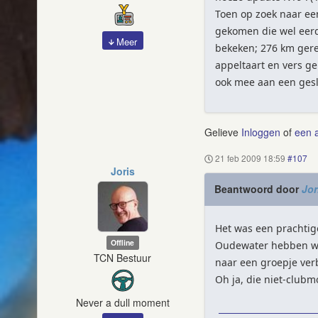
Toen op zoek naar een
gekomen die wel eerd
Meer
bekeken; 276 km ge
appeltaart en vers ge
ook mee aan een gesl
Gelieve
Inloggen
of
een 
21 feb 2009 18:59
#107
Joris
Beantwoord door
Jor
Het was een prachtige
Offline
Oudewater hebben we 
TCN Bestuur
naar een groepje ver
Oh ja, die niet-clubm
Never a dull moment