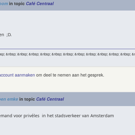
oom
in topic
Café Centraal
en ;D.
sp; &nbsp; &nbsp; &nbsp; &nbsp; &nbsp; &nbsp; &nbsp; &nbsp; &nbsp; &nbsp; &nbsp; &
account aanmaken
om deel te nemen aan het gesprek.
oen emke
in topic
Café Centraal
iemand voor privéles in het stadsverkeer van Amsterdam