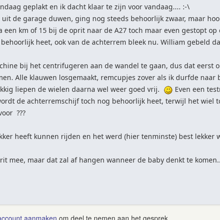
daag geplakt en ik dacht klaar te zijn voor vandaag.... :-\
uit de garage duwen, ging nog steeds behoorlijk zwaar, maar hoop
a een km of 15 bij de oprit naar de A27 toch maar even gestopt op
behoorlijk heet, ook van de achterrem bleek nu. William gebeld da
hine bij het centrifugeren aan de wandel te gaan, dus dat eerst o
n. Alle klauwen losgemaakt, remcupjes zover als ik durfde naar
kig liepen de wielen daarna wel weer goed vrij.
Even een test
dt de achterremschijf toch nog behoorlijk heet, terwijl het wiel toc
voor ???
ekker heeft kunnen rijden en het werd (hier tenminste) best lekker
 rit mee, maar dat zal af hangen wanneer de baby denkt te komen.
account aanmaken
om deel te nemen aan het gesprek.