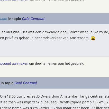
uJan
in topic
Café Centraal
 er niet was. Het was een geweldige dag. Lekker weer, leuke route,
even privéles gehad in het stadsverkeer van Amsterdam
account aanmaken
om deel te nemen aan het gesprek.
in topic
Café Centraal
is. Om 18:00 uur precies ;D Dwars door Amsterdam langs centraal s
t en toen was mijn tank bijna leeg. Dichtbijzijnde pomp 1,5 km. I
 Andere pomp was 8 km verder :-\ dan maar daar heen. 23 liter ge