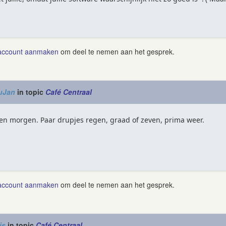
account aanmaken
om deel te nemen aan het gesprek.
uJan
in topic
Café Centraal
en morgen. Paar drupjes regen, graad of zeven, prima weer.
account aanmaken
om deel te nemen aan het gesprek.
is
in topic
Café Centraal