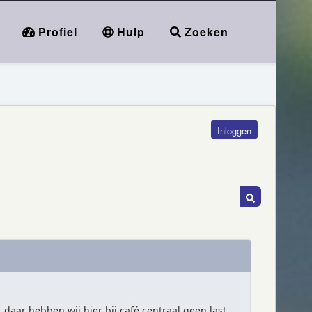
Profiel
Hulp
Zoeken
Inloggen
r daar hebben wij hier bij café centraal geen last