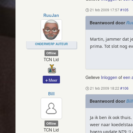
21 feb 2009 17:57
#105
RuuJan
Beantwoord door
Ru
Martin, jammer dat je
ONDERWERP AUTEUR
prima. Tot slot nog 
Offline
TCN Lid
Gelieve
Inloggen
of
een 
Meer
21 feb 2009 18:22
#106
Bill
Beantwoord door
Bill
Ja ik ben ik ook thu
Offline
weer naar koedelstaar
TCN Lid
hoezo update NT9 :'(