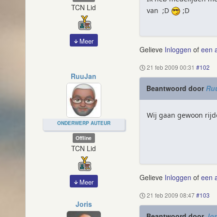
TCN Lid
van ;D
;D
Meer
Gelieve
Inloggen
of
een 
21 feb 2009 00:31
#102
RuuJan
Beantwoord door
Ru
Wij gaan gewoon rijd
ONDERWERP AUTEUR
Offline
TCN Lid
Gelieve
Inloggen
of
een 
Meer
21 feb 2009 08:47
#103
Joris
Beantwoord door
Jor