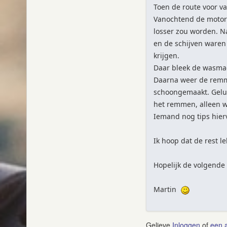
Toen de route voor van
Vanochtend de motor 
losser zou worden. N
en de schijven waren 
krijgen.
Daar bleek de wasmac
Daarna weer de remme
schoongemaakt. Geluk
het remmen, alleen wor
Iemand nog tips hier
Ik hoop dat de rest l
Hopelijk de volgende
Martin
Gelieve
Inloggen
of
een 