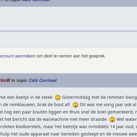
account aanmaken
om deel te nemen aan het gesprek.
rtinW
in topic
Café Centraal
 me een beetje in de steek
Gistermiddag met de remmen bezig g
n de remklauwen, brak de bout af!
Dit was me vorig jaar ook a
d nog een paar bouten liggen en thuis snel de boel gemonteerd, ma
t het bericht dat de wasmachine niet meer draaide
Wel water
rsleten koolborstels, maar het beestje was inmiddels 14 jaar oud
 hulp het oude apparaat naar beneden gesleept en de nieuwe wee