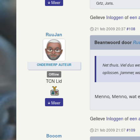
Meer
Grtz, Joris.
Gelieve
Inloggen
of
een 
21 feb 2009 20:37
#108
RuuJan
Beantwoord door
Ru
Net thuis. Viel dus 
ONDERWERP AUTEUR
oplossen. Jammer, wan
Offline
TCN Lid
Menno, Menno, wat ee
Meer
Gelieve
Inloggen
of
een 
21 feb 2009 21:07
#109
Booom