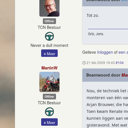
Tot zo.
Offline
TCN Bestuur
Grtz, Joris.
Never a dull moment
Gelieve
Inloggen
of
een 
Meer
21 feb 2009 16:43
#104
MartinW
Beantwoord door
Ma
Nou, de techniek liet
Offline
monteren van één va
TCN Bestuur
Arjan Brouwer, die ha
Toen kwam Renate me
kunnen liggen aan ve
Meer
gisteravond. Met wat