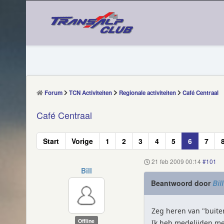
Forum
TCN Activiteiten
Regionale activiteiten
Café Centraal
Café Centraal
Start
Vorige
1
2
3
4
5
6
7
21 feb 2009 00:14
#101
Bill
Beantwoord door
Bill
Zeg heren van "buiten
Offline
Ik heb medelijden met 