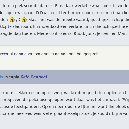
 lunch plek voor de dames. Er is daar werkelijkwaar niets te vinden
er open wil gaan ;D Daarna lekker binnendoor gereden tot aan koc
reden
;D
Maar het was de moeite waard, goed gezelschap die 
klopte slagroom. En inderdaad een verlate lunch die ook goed te e
aagde dag toeren. Mede controleurs: Ruud, Joris, Jeroen, en Marc 
account aanmaken
om deel te nemen aan het gesprek.
is
in topic
Café Centraal
 route! Lekker rustig op de weg, we konden goed doorrijden en het
nog even de polonaise gelopen want daar was het carnaval. "Wij zi
baasde feestgangers. Op en neer door de IJtunnel want die bleek g
otor die meereed was wel erg aanlokkelijk stoer. Je zou d'r bijna 