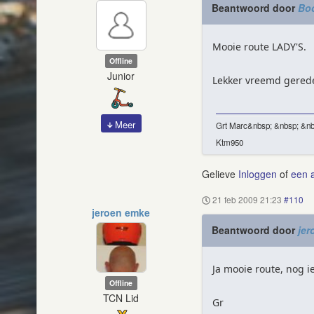
Beantwoord door
Bo
Mooie route LADY'S.
Offline
Junior
Lekker vreemd gered
Meer
Grt Marc&nbsp; &nbsp; &nb
Ktm950
Gelieve
Inloggen
of
een 
21 feb 2009 21:23
#110
jeroen emke
Beantwoord door
jer
Ja mooie route, nog 
Offline
TCN Lid
Gr