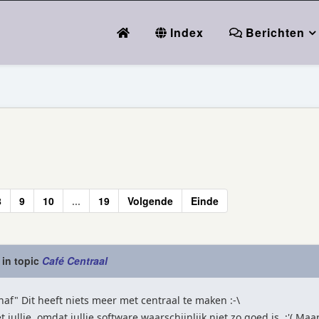
Index
Berichten
8
9
10
...
19
Volgende
Einde
in topic
Café Centraal
af" Dit heeft niets meer met centraal te maken :-\
jullie, omdat jullie software waarschijnlijk niet zo goed is :'( Maa