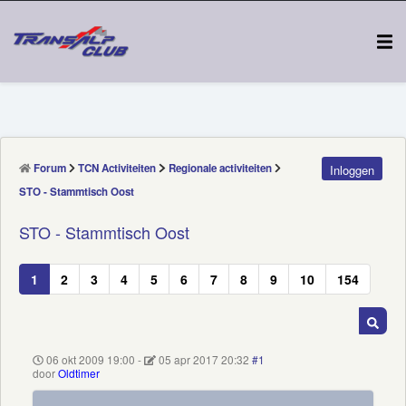
Forum
TCN Activiteiten
Regionale activiteiten
Inloggen
STO - Stammtisch Oost
STO - Stammtisch Oost
1
2
3
4
5
6
7
8
9
10
154
06 okt 2009 19:00
-
05 apr 2017 20:32
#1
door
Oldtimer