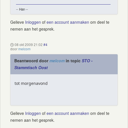
-- Han --
Gelieve
Inloggen
of
een account aanmaken
om deel te
nemen aan het gesprek.
08 okt 2009 21:02
#4
door
melcom
Beantwoord door
melcom
in topic
STO -
Stammtisch Oost
tot morgenavond
Gelieve
Inloggen
of
een account aanmaken
om deel te
nemen aan het gesprek.