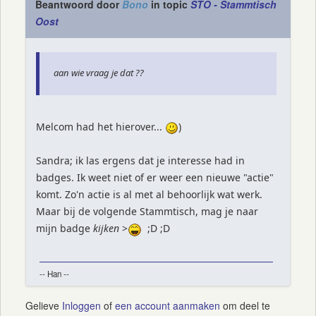
Beantwoord door
Bono
in topic
STO - Stammtisch
Oost
aan wie vraag je dat ??
Melcom had het hierover...
)
Sandra; ik las ergens dat je interesse had in
badges. Ik weet niet of er weer een nieuwe "actie"
komt. Zo'n actie is al met al behoorlijk wat werk.
Maar bij de volgende Stammtisch, mag je naar
mijn badge
kijken
>
;D ;D
-- Han --
Gelieve
Inloggen
of
een account aanmaken
om deel te