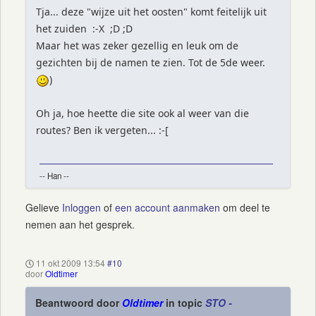
Tja... deze "wijze uit het oosten" komt feitelijk uit
het zuiden :-X ;D ;D
Maar het was zeker gezellig en leuk om de
gezichten bij de namen te zien. Tot de 5de weer.
)
Oh ja, hoe heette die site ook al weer van die
routes? Ben ik vergeten... :-[
-- Han --
Gelieve
Inloggen
of
een account aanmaken
om deel te
nemen aan het gesprek.
11 okt 2009 13:54
#10
door
Oldtimer
Beantwoord door
Oldtimer
in topic
STO -