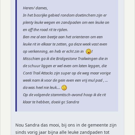
Heren/ dames,
In het bosrijke gebied rondom doetinchem zijn er
plenty leuke wegen en zandpaden om een leuke on
en off the road rit te rijden.
Ben me al een beetje aan het orienteren om een
leuke rit in elkaar te zetten, ga deze week vast even
op verkenning, en heb er echt zin in
!
Misschien ga ik die Bridgestone Trailwingen die in
de schuur liggen er wel even om laten leggen, die
Conti Trail Attacks zijn super op de weg maar vorige
week nam ik voor de gein even een vrij mul pad , ...
da was heel nie leuk....
Op de volgende stammtisch-avond hoop ik de rit
klaar te hebben, doeiii gr. Sandra
Nou Sandra das mooi, bij ons in de gemeente zijn
sinds vorig jaar bijna alle leuke zandpaden tot