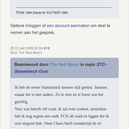
PD06 1994 blauw en XLV750R 1984.
Gelieve
Inloggen
of
een account aanmaken
om deel te
nemen aan het gesprek.
12 okt 2009 20:59
#19
door
The Red Baron
Beantwoord door
The Red Baron
in topic
STO -
Stammtisch Oost
Ik heb de eerste Stammtisch nieuwe stijl gemist. Jammer,
maaar het is niet anders. Zo te zien en te lezen was het
gezellig.
Voor wat betreft off-road, ik zal even zoeken, misschien
heb ik nog ergens een oude TCN all-road-rit liggen die ik
ooit uitgezet heb. Onze Chaos heeft toendertijd de rit