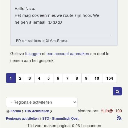
Hallo Nico.
Het mag ook een nieuwe route zijn hoor. We
helpen allemaal ;D ;D ;D
PD06 1994 blauw en XLV750R 1984.
Gelieve
Inloggen
of
een account aanmaken
om deel te
nemen aan het gesprek.
1
2
3
4
5
6
7
8
9
10
154
Moderators:
Huib@1100
Forum
TCN Activiteiten
Regionale activiteiten
STO - Stammtisch Oost
Tijd voor maken pagina: 0.261 seconden