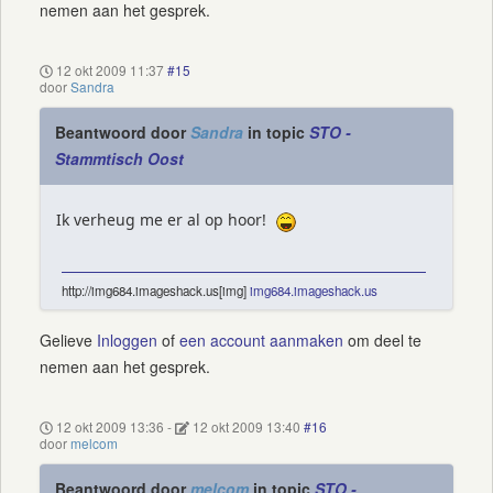
nemen aan het gesprek.
12 okt 2009 11:37
#15
door
Sandra
Beantwoord door
Sandra
in topic
STO -
Stammtisch Oost
Ik verheug me er al op hoor!
http://img684.imageshack.us[img]
img684.imageshack.us
Gelieve
Inloggen
of
een account aanmaken
om deel te
nemen aan het gesprek.
12 okt 2009 13:36
-
12 okt 2009 13:40
#16
door
melcom
Beantwoord door
melcom
in topic
STO -