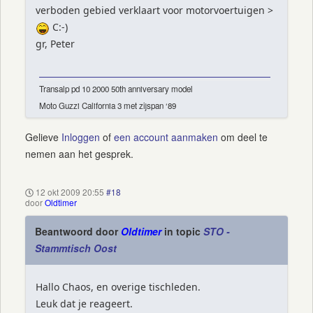
verboden gebied verklaart voor motorvoertuigen >
C:-)
gr, Peter
Transalp pd 10 2000 50th anniversary model
Moto Guzzi California 3 met zijspan ‘89
Gelieve
Inloggen
of
een account aanmaken
om deel te
nemen aan het gesprek.
12 okt 2009 20:55
#18
door
Oldtimer
Beantwoord door
Oldtimer
in topic
STO -
Stammtisch Oost
Hallo Chaos, en overige tischleden.
Leuk dat je reageert.