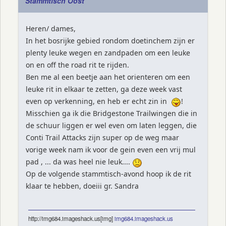
Stammtisch Oost
Heren/ dames,
In het bosrijke gebied rondom doetinchem zijn er
plenty leuke wegen en zandpaden om een leuke
on en off the road rit te rijden.
Ben me al een beetje aan het orienteren om een
leuke rit in elkaar te zetten, ga deze week vast
even op verkenning, en heb er echt zin in
!
Misschien ga ik die Bridgestone Trailwingen die in
de schuur liggen er wel even om laten leggen, die
Conti Trail Attacks zijn super op de weg maar
vorige week nam ik voor de gein even een vrij mul
pad , ... da was heel nie leuk....
Op de volgende stammtisch-avond hoop ik de rit
klaar te hebben, doeiii gr. Sandra
http://img684.imageshack.us[img]
img684.imageshack.us