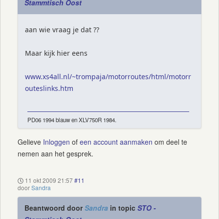
Stammtisch Oost
aan wie vraag je dat ??
Maar kijk hier eens
www.xs4all.nl/~trompaja/motorroutes/html/motorr
outeslinks.htm
PD06 1994 blauw en XLV750R 1984.
Gelieve
Inloggen
of
een account aanmaken
om deel te
nemen aan het gesprek.
11 okt 2009 21:57
#11
door
Sandra
Beantwoord door
Sandra
in topic
STO -