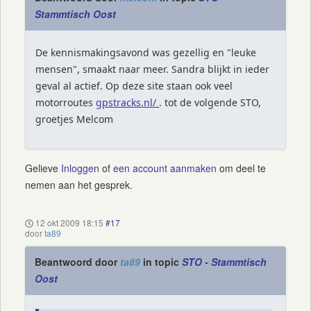
Stammtisch Oost
De kennismakingsavond was gezellig en "leuke
mensen", smaakt naar meer. Sandra blijkt in ieder
geval al actief. Op deze site staan ook veel
motorroutes
gpstracks.nl/
. tot de volgende STO,
groetjes Melcom
Gelieve
Inloggen
of
een account aanmaken
om deel te
nemen aan het gesprek.
12 okt 2009 18:15
#17
door
ta89
Beantwoord door
ta89
in topic
STO - Stammtisch
Oost