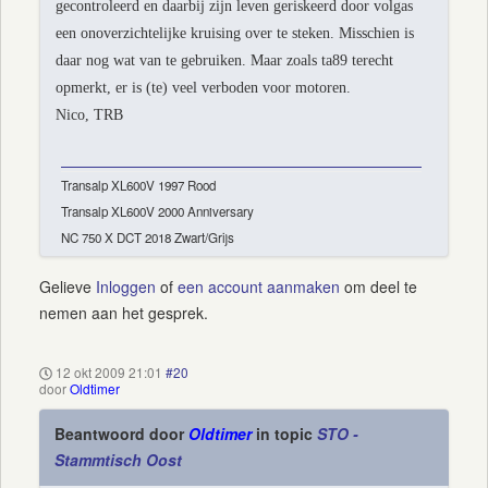
gecontroleerd en daarbij zijn leven geriskeerd door volgas
een onoverzichtelijke kruising over te steken. Misschien is
daar nog wat van te gebruiken. Maar zoals ta89 terecht
opmerkt, er is (te) veel verboden voor motoren.
Nico, TRB
Transalp XL600V 1997 Rood
Transalp XL600V 2000 Anniversary
NC 750 X DCT 2018 Zwart/Grijs
Gelieve
Inloggen
of
een account aanmaken
om deel te
nemen aan het gesprek.
12 okt 2009 21:01
#20
door
Oldtimer
Beantwoord door
Oldtimer
in topic
STO -
Stammtisch Oost