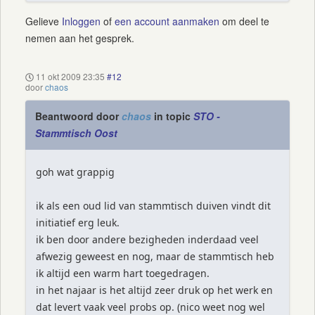
Gelieve
Inloggen
of
een account aanmaken
om deel te
nemen aan het gesprek.
11 okt 2009 23:35
#12
door
chaos
Beantwoord door
chaos
in topic
STO -
Stammtisch Oost
goh wat grappig
ik als een oud lid van stammtisch duiven vindt dit
initiatief erg leuk.
ik ben door andere bezigheden inderdaad veel
afwezig geweest en nog, maar de stammtisch heb
ik altijd een warm hart toegedragen.
in het najaar is het altijd zeer druk op het werk en
dat levert vaak veel probs op. (nico weet nog wel