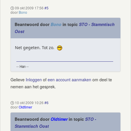
09 okt 2009 17:56
#5
door
Bono
Beantwoord door
Bono
in topic
STO - Stammtisch
Oost
Net gegeten. Tot zo.
-- Han --
Gelieve
Inloggen
of
een account aanmaken
om deel te
nemen aan het gesprek.
10 okt 2009 10:26
#6
door
Oldtimer
Beantwoord door
Oldtimer
in topic
STO -
Stammtisch Oost