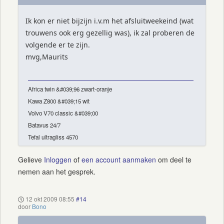
Ik kon er niet bijzijn i.v.m het afsluitweekeind (wat
trouwens ook erg gezellig was), ik zal proberen de
volgende er te zijn.
mvg,Maurits
Africa twin &#039;96 zwart-oranje
Kawa Z800 &#039;15 wit
Volvo V70 classic &#039;00
Batavus 24/7
Tefal ultragliss 4570
Gelieve
Inloggen
of
een account aanmaken
om deel te
nemen aan het gesprek.
12 okt 2009 08:55
#14
door
Bono