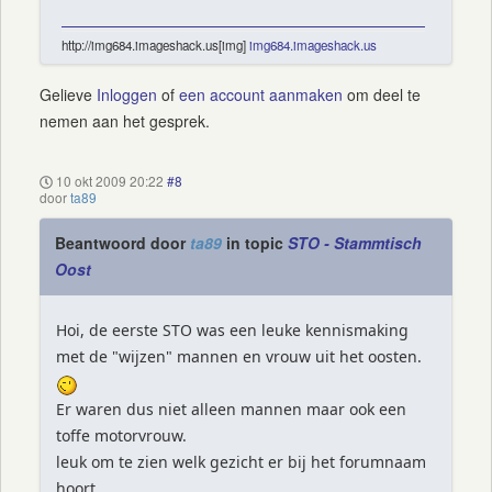
http://img684.imageshack.us[img]
img684.imageshack.us
Gelieve
Inloggen
of
een account aanmaken
om deel te
nemen aan het gesprek.
10 okt 2009 20:22
#8
door
ta89
Beantwoord door
ta89
in topic
STO - Stammtisch
Oost
Hoi, de eerste STO was een leuke kennismaking
met de "wijzen" mannen en vrouw uit het oosten.
Er waren dus niet alleen mannen maar ook een
toffe motorvrouw.
leuk om te zien welk gezicht er bij het forumnaam
hoort.