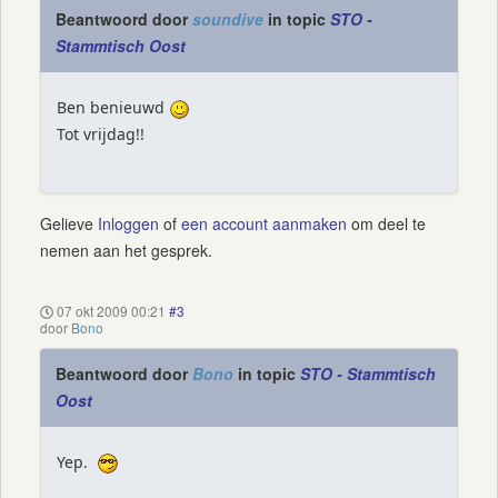
Beantwoord door
soundive
in topic
STO -
Stammtisch Oost
Ben benieuwd
Tot vrijdag!!
Gelieve
Inloggen
of
een account aanmaken
om deel te
nemen aan het gesprek.
07 okt 2009 00:21
#3
door
Bono
Beantwoord door
Bono
in topic
STO - Stammtisch
Oost
Yep.