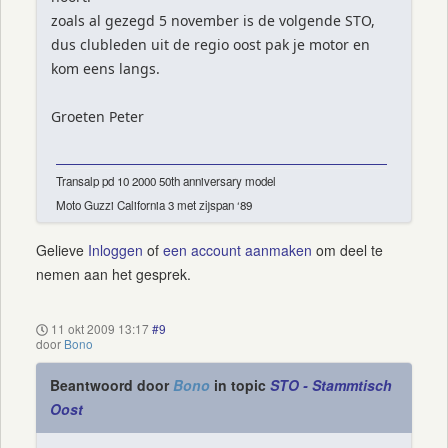
zoals al gezegd 5 november is de volgende STO,
dus clubleden uit de regio oost pak je motor en
kom eens langs.
Groeten Peter
Transalp pd 10 2000 50th anniversary model
Moto Guzzi California 3 met zijspan ‘89
Gelieve
Inloggen
of
een account aanmaken
om deel te
nemen aan het gesprek.
11 okt 2009 13:17
#9
door
Bono
Beantwoord door
Bono
in topic
STO - Stammtisch
Oost