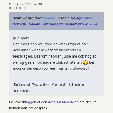
09 juli 2023 19:42
#3
door
Heleen
Beantwoord door
Heleen
in topic
Reisgenoten
gezocht: Balkan, Skandinavië of Marokko in 2024
Ja, super!
Dan moet dan wel door de weeks zijn of na 1
november, want ik werk de weekends en
feestdagen. Daarom hebben jullie me ook nog zo
weinig gezien bij andere clubactiviteiten
Een
mooi onderwerp voor een 'winter'clubavond?
De Vliegende Tekstschrijver - Voor goede tekst én leren
deltavliegen
Gelieve
Inloggen
of
een account aanmaken
om deel te
nemen aan het gesprek.