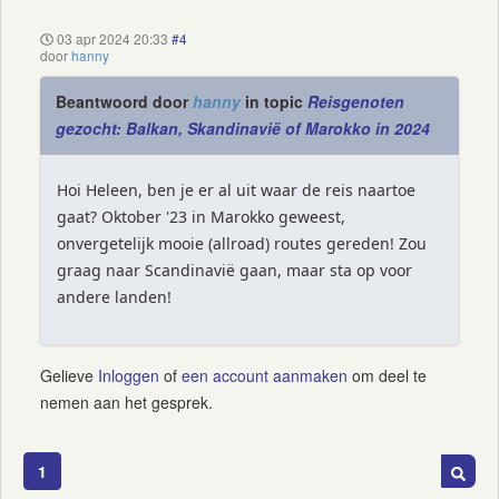
03 apr 2024 20:33
#4
door
hanny
Beantwoord door
hanny
in topic
Reisgenoten
gezocht: Balkan, Skandinavië of Marokko in 2024
Hoi Heleen, ben je er al uit waar de reis naartoe
gaat? Oktober '23 in Marokko geweest,
onvergetelijk mooie (allroad) routes gereden! Zou
graag naar Scandinavië gaan, maar sta op voor
andere landen!
Gelieve
Inloggen
of
een account aanmaken
om deel te
nemen aan het gesprek.
1