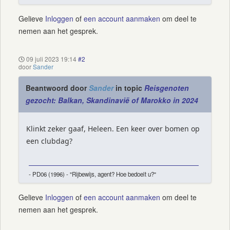
Gelieve
Inloggen
of
een account aanmaken
om deel te
nemen aan het gesprek.
09 juli 2023 19:14
#2
door
Sander
Beantwoord door
Sander
in topic
Reisgenoten
gezocht: Balkan, Skandinavië of Marokko in 2024
Klinkt zeker gaaf, Heleen. Een keer over bomen op
een clubdag?
- PD06 (1996) - "Rijbewijs, agent? Hoe bedoelt u?"
Gelieve
Inloggen
of
een account aanmaken
om deel te
nemen aan het gesprek.