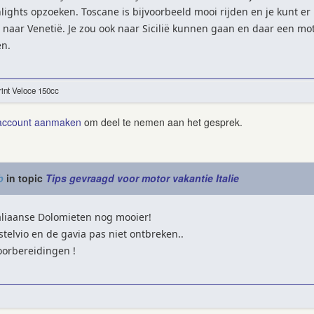
lights opzoeken. Toscane is bijvoorbeeld mooi rijden en je kunt er 
 naar Venetië. Je zou ook naar Sicilië kunnen gaan en daar een mo
en.
int Veloce 150cc
account aanmaken
om deel te nemen aan het gesprek.
b
in topic
Tips gevraagd voor motor vakantie Italie
taliaanse Dolomieten nog mooier!
telvio en de gavia pas niet ontbreken..
oorbereidingen !