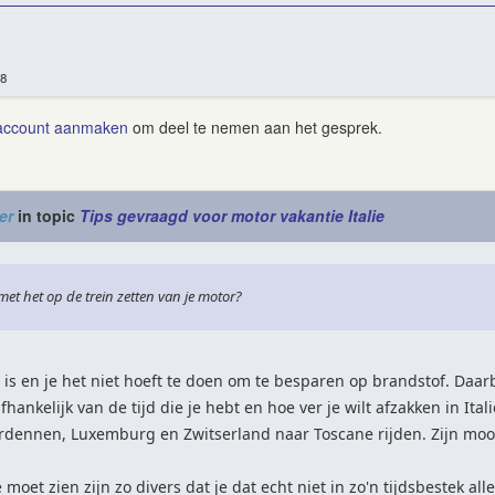
78
account aanmaken
om deel te nemen aan het gesprek.
er
in topic
Tips gevraagd voor motor vakantie Italie
 met het op de trein zetten van je motor?
is en je het niet hoeft te doen om te besparen op brandstof. Daarbi
afhankelijk van de tijd die je hebt en hoe ver je wilt afzakken in Ital
rdennen, Luxemburg en Zwitserland naar Toscane rijden. Zijn mooi
ië moet zien zijn zo divers dat je dat echt niet in zo'n tijdsbestek