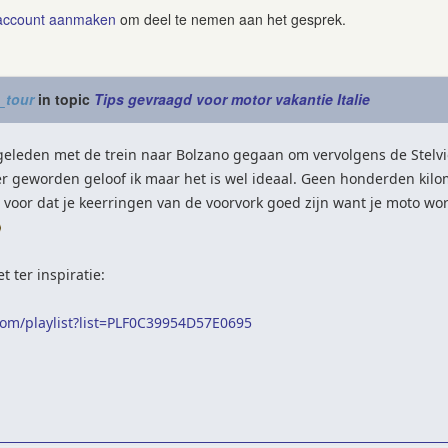
account aanmaken
om deel te nemen aan het gesprek.
_tour
in topic
Tips gevraagd voor motor vakantie Italie
geleden met de trein naar Bolzano gegaan om vervolgens de Stelvio
r geworden geloof ik maar het is wel ideaal. Geen honderden kilome
l voor dat je keerringen van de voorvork goed zijn want je moto w
t ter inspiratie:
om/playlist?list=PLF0C39954D57E0695