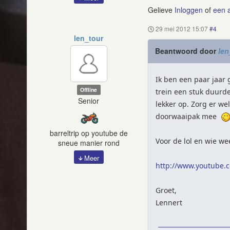
Gelieve
Inloggen
of
een 
29 mei 2012 15:07
#4
len_tour
Beantwoord door
len
Ik ben een paar jaar 
Offline
trein een stuk duurde
Senior
lekker op. Zorg er we
doorwaaipak mee
barreltrip op youtube de
Voor de lol en wie wee
sneue manier rond
Meer
http://www.youtube.c
Groet,
Lennert