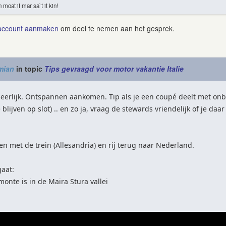
n moat it mar sa`t it kin!
account aanmaken
om deel te nemen aan het gesprek.
mian
in topic
Tips gevraagd voor motor vakantie Italie
heerlijk. Ontspannen aankomen. Tip als je een coupé deelt met onbe
e blijven op slot) .. en zo ja, vraag de stewards vriendelijk of je d
een met de trein (Allesandria) en rij terug naar Nederland.
gaat:
onte is in de Maira Stura vallei