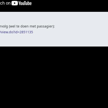
volg (wel te doen met passagier):
c/view.do?id=2851135