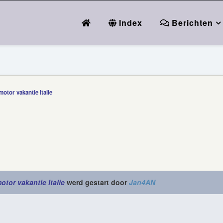
Index
Berichten
otor vakantie Italie
tor vakantie Italie
werd gestart door
Jan4AN