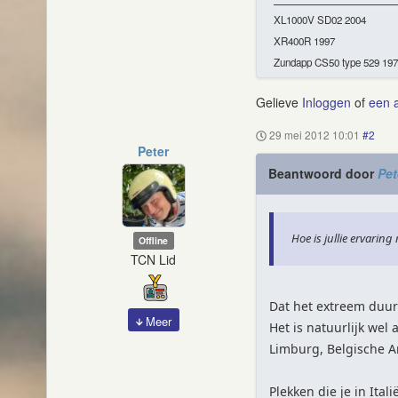
XL1000V SD02 2004
XR400R 1997
Zundapp CS50 type 529 19
Gelieve
Inloggen
of
een 
29 mei 2012 10:01
#2
Peter
Beantwoord door
Pet
Hoe is jullie ervaring
Offline
TCN Lid
Dat het extreem duur 
Meer
Het is natuurlijk wel 
Limburg, Belgische A
Plekken die je in Ital