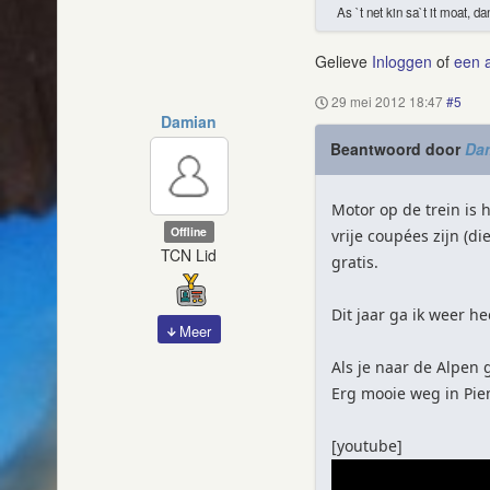
As `t net kin sa`t it moat, da
Gelieve
Inloggen
of
een 
29 mei 2012 18:47
#5
Damian
Beantwoord door
Da
Motor op de trein is 
Offline
vrije coupées zijn (di
TCN Lid
gratis.
Dit jaar ga ik weer h
Meer
Als je naar de Alpen 
Erg mooie weg in Piem
[youtube]