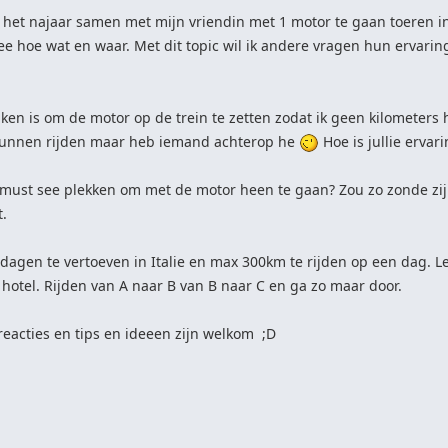
het najaar samen met mijn vriendin met 1 motor te gaan toeren in I
ee hoe wat en waar. Met dit topic wil ik andere vragen hun ervaring
nken is om de motor op de trein te zetten zodat ik geen kilometers
unnen rijden maar heb iemand achterop he
Hoe is jullie ervar
ijn must see plekken om met de motor heen te gaan? Zou zo zonde zi
.
 dagen te vertoeven in Italie en max 300km te rijden op een dag. 
hotel. Rijden van A naar B van B naar C en ga zo maar door.
reacties en tips en ideeen zijn welkom ;D