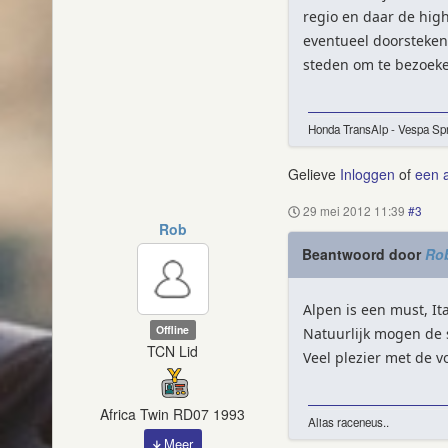
regio en daar de high
eventueel doorsteken
steden om te bezoek
Honda TransAlp - Vespa Spr
Gelieve
Inloggen
of
een 
29 mei 2012 11:39
#3
Rob
Beantwoord door
Ro
Alpen is een must, I
Offline
Natuurlijk mogen de s
TCN Lid
Veel plezier met de v
Africa Twin RD07 1993
Alias raceneus..
Meer