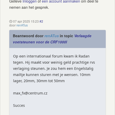
Gelieve
Inloggen
of
een account aanmaken
om deel te
nemen aan het gesprek.
07 apr 2025 15:23
#2
door
renATus
Beantwoord door
renATus
in topic
Verlaagde
voetsteunen voor de CRF1000l
Op een internationaal forum kwam ik Radan
tegen. Hij maakt voor weinig geld prachtige rvs
verlaging steunen. Je zou hem een Engelstalig
mailtje kunnen sturen met je wensen. 10mm
lager, 20mm, 30mm tot 50mm
max_fx@centrum.cz
Succes