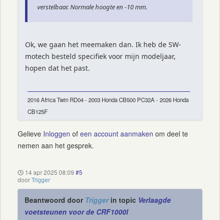
verstelbaar. Normale hoogte en -10 mm.
Ok, we gaan het meemaken dan. Ik heb de SW-
motech besteld specifiek voor mijn modeljaar,
hopen dat het past.
2016 Africa Twin RD04 - 2003 Honda CB500 PC32A - 2026 Honda
CB125F
Gelieve
Inloggen
of
een account aanmaken
om deel te
nemen aan het gesprek.
14 apr 2025 08:09
#5
door
Trigger
Beantwoord door
Trigger
in topic
Verlaagde
voetsteunen voor de CRF1000l