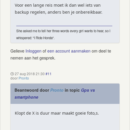
Voor een lange reis moet ik dan wel iets van
backup regelen, anders ben je onbereikbaar.
She asked me to tell her three words every girl wants to hear, so I
whispered: "I Ride Honda".
Gelieve
Inloggen
of
een account aanmaken
om deel te
nemen aan het gesprek.
27 aug 2018 21:30
#11
door
Pronto
Beantwoord door
Pronto
in topic
Gps vs
smartphone
Klopt de X is duur maar maakt goeie foto,s.