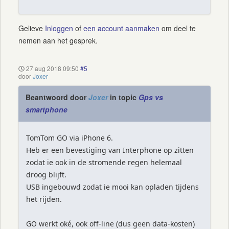
Gelieve
Inloggen
of
een account aanmaken
om deel te
nemen aan het gesprek.
27 aug 2018 09:50
#5
door
Joxer
Beantwoord door
Joxer
in topic
Gps vs
smartphone
TomTom GO via iPhone 6.
Heb er een bevestiging van Interphone op zitten
zodat ie ook in de stromende regen helemaal
droog blijft.
USB ingebouwd zodat ie mooi kan opladen tijdens
het rijden.
GO werkt oké, ook off-line (dus geen data-kosten)