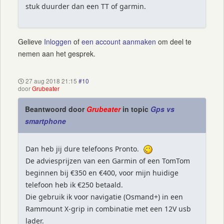
stuk duurder dan een TT of garmin.
Gelieve
Inloggen
of
een account aanmaken
om deel te
nemen aan het gesprek.
27 aug 2018 21:15
#10
door
Grubeater
Beantwoord door
Grubeater
in topic
Gps vs
smartphone
Dan heb jij dure telefoons Pronto.
De adviesprijzen van een Garmin of een TomTom
beginnen bij €350 en €400, voor mijn huidige
telefoon heb ik €250 betaald.
Die gebruik ik voor navigatie (Osmand+) in een
Rammount X-grip in combinatie met een 12V usb
lader.