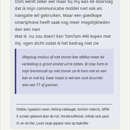
Osm werkt zeker wel maar bij mij was de doorslag
dat ik mijn communicatie middel niet ook als
navigatie wil gebruiken. Maar een goedkope
smartphone heeft vaak nog meer mogelijkheden
dan een navi
Wat ik nu zou doen? Een TomTom 440 kopen met
mij ogen dicht zodat ik het bedrag niet zie
Vliegtuig modus of niet storen kan allebei maar de
verleiding is groot omdat uit te zetten. Ik stop hem in
mijn binnenzak op niet storen zie ik hem niet en een
kan er niet bij. Daar naast is wel een stuk duurder
dan een TT of garmin.
Xl650v, hyperpro veren, fehling valbeugel, tomtom rider(5), MRA
X screen geboord door de ruit, Honda kofferset, ortlieb rack pack
31 en 43 liter, Louis large gepack rack op topkoffer