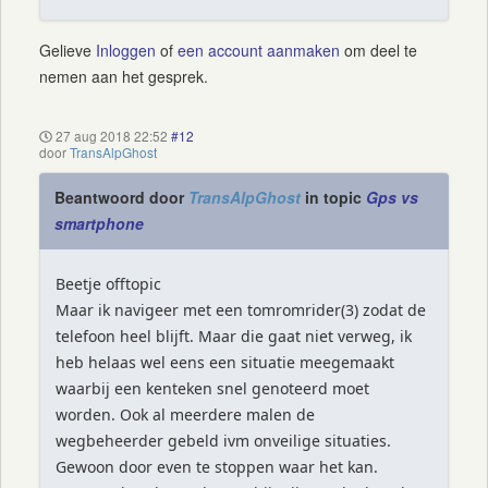
Gelieve
Inloggen
of
een account aanmaken
om deel te
nemen aan het gesprek.
27 aug 2018 22:52
#12
door
TransAlpGhost
Beantwoord door
TransAlpGhost
in topic
Gps vs
smartphone
Beetje offtopic
Maar ik navigeer met een tomromrider(3) zodat de
telefoon heel blijft. Maar die gaat niet verweg, ik
heb helaas wel eens een situatie meegemaakt
waarbij een kenteken snel genoteerd moet
worden. Ook al meerdere malen de
wegbeheerder gebeld ivm onveilige situaties.
Gewoon door even te stoppen waar het kan.