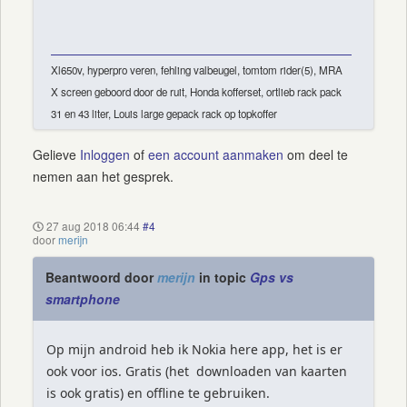
Xl650v, hyperpro veren, fehling valbeugel, tomtom rider(5), MRA
X screen geboord door de ruit, Honda kofferset, ortlieb rack pack
31 en 43 liter, Louis large gepack rack op topkoffer
Gelieve
Inloggen
of
een account aanmaken
om deel te
nemen aan het gesprek.
27 aug 2018 06:44
#4
door
merijn
Beantwoord door
merijn
in topic
Gps vs
smartphone
Op mijn android heb ik Nokia here app, het is er
ook voor ios. Gratis (het downloaden van kaarten
is ook gratis) en offline te gebruiken.