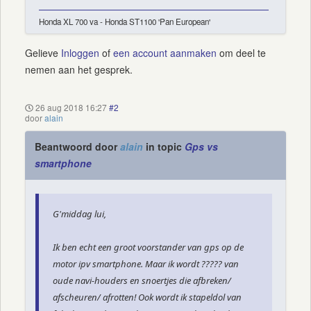
Honda XL 700 va - Honda ST1100 'Pan European'
Gelieve
Inloggen
of
een account aanmaken
om deel te
nemen aan het gesprek.
26 aug 2018 16:27
#2
door
alain
Beantwoord door
alain
in topic
Gps vs
smartphone
G'middag lui,
Ik ben echt een groot voorstander van gps op de
motor ipv smartphone. Maar ik wordt ????? van
oude navi-houders en snoertjes die afbreken/
afscheuren/ afrotten! Ook wordt ik stapeldol van