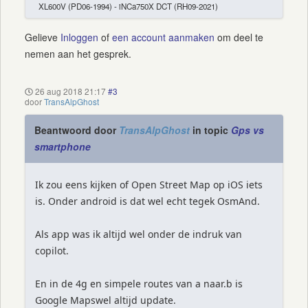
XL600V (PD06-1994) - iNCa750X DCT (RH09-2021)
Gelieve
Inloggen
of
een account aanmaken
om deel te
nemen aan het gesprek.
26 aug 2018 21:17
#3
door
TransAlpGhost
Beantwoord door
TransAlpGhost
in topic
Gps vs
smartphone
Ik zou eens kijken of Open Street Map op iOS iets
is. Onder android is dat wel echt tegek OsmAnd.
Als app was ik altijd wel onder de indruk van
copilot.
En in de 4g en simpele routes van a naar.b is
Google Mapswel altijd update.