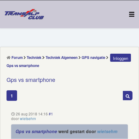
Forum
Techniek
Techniek Algemeen
GPS navigatie
Inloggen
Gps vs smartphone
Gps vs smartphone
1
26 aug 2018 14:16
#1
door
wietsehm
Gps vs smartphone
werd gestart door
wietsehm