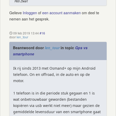
R65 Zwart
Gelieve
Inloggen
of
een account aanmaken
om deel te
nemen aan het gesprek.
09 feb 2019 13:44
#16
door
len_tour
Beantwoord door
len_tour
in topic
Gps vs
smartphone
Ik rij sinds 2013 met Osmand+ op mijn Android
telefoon. On en offroad, in de auto en op de
motor.
1 telefoon is in die periode stuk gegaan en 1 is
wat onbetrouwbaar geworden (bestanden
kopiëren via usb werkt niet meer) maar gezien de
gemiddelde levensduur van een smartphone gaat