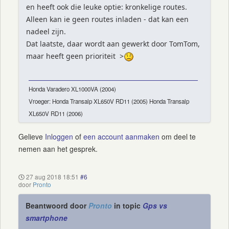
en heeft ook die leuke optie: kronkelige routes.
Alleen kan ie geen routes inladen - dat kan een
nadeel zijn.
Dat laatste, daar wordt aan gewerkt door TomTom,
maar heeft geen prioriteit >
Honda Varadero XL1000VA (2004)
Vroeger: Honda Transalp XL650V RD11 (2005) Honda Transalp
XL650V RD11 (2006)
Gelieve
Inloggen
of
een account aanmaken
om deel te
nemen aan het gesprek.
27 aug 2018 18:51
#6
door
Pronto
Beantwoord door
Pronto
in topic
Gps vs
smartphone