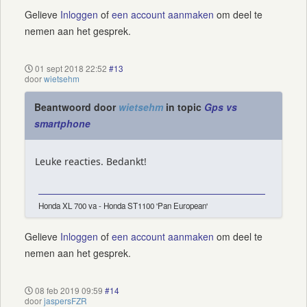
Gelieve
Inloggen
of
een account aanmaken
om deel te
nemen aan het gesprek.
01 sept 2018 22:52
#13
door
wietsehm
Beantwoord door
wietsehm
in topic
Gps vs
smartphone
Leuke reacties. Bedankt!
Honda XL 700 va - Honda ST1100 'Pan European'
Gelieve
Inloggen
of
een account aanmaken
om deel te
nemen aan het gesprek.
08 feb 2019 09:59
#14
door
jaspersFZR