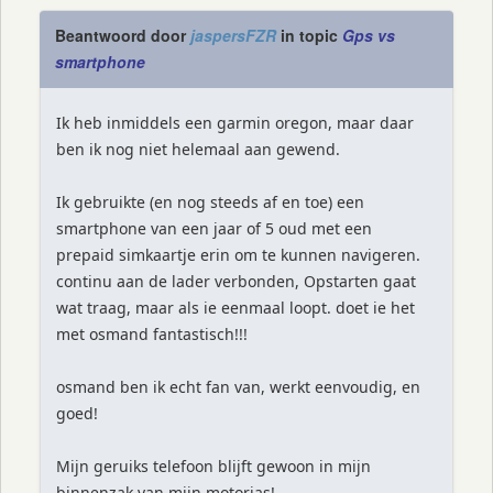
Beantwoord door
jaspersFZR
in topic
Gps vs
smartphone
Ik heb inmiddels een garmin oregon, maar daar
ben ik nog niet helemaal aan gewend.
Ik gebruikte (en nog steeds af en toe) een
smartphone van een jaar of 5 oud met een
prepaid simkaartje erin om te kunnen navigeren.
continu aan de lader verbonden, Opstarten gaat
wat traag, maar als ie eenmaal loopt. doet ie het
met osmand fantastisch!!!
osmand ben ik echt fan van, werkt eenvoudig, en
goed!
Mijn geruiks telefoon blijft gewoon in mijn
binnenzak van mijn motorjas!