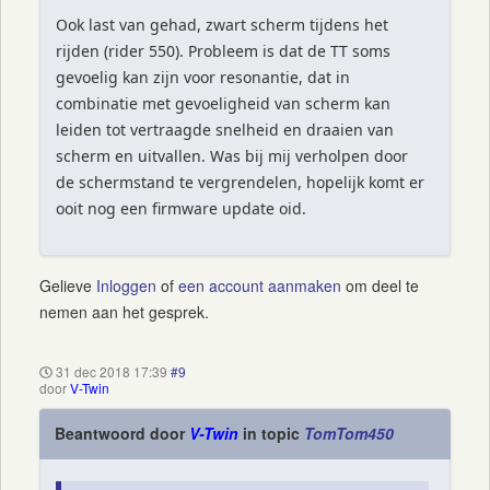
Ook last van gehad, zwart scherm tijdens het
rijden (rider 550). Probleem is dat de TT soms
gevoelig kan zijn voor resonantie, dat in
combinatie met gevoeligheid van scherm kan
leiden tot vertraagde snelheid en draaien van
scherm en uitvallen. Was bij mij verholpen door
de schermstand te vergrendelen, hopelijk komt er
ooit nog een firmware update oid.
Gelieve
Inloggen
of
een account aanmaken
om deel te
nemen aan het gesprek.
31 dec 2018 17:39
#9
door
V-Twin
Beantwoord door
V-Twin
in topic
TomTom450