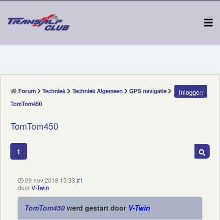
Forum
Techniek
Techniek Algemeen
GPS navigatie
Inloggen
TomTom450
TomTom450
1
09 nov 2018 15:33
#1
door
V-Twin
TomTom450
werd gestart door
V-Twin