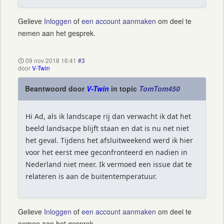
Gelieve
Inloggen
of
een account aanmaken
om deel te
nemen aan het gesprek.
09 nov 2018 16:41
#3
door
V-Twin
Beantwoord door
V-Twin
in topic
TomTom450
Hi Ad, als ik landscape rij dan verwacht ik dat het
beeld landsacpe blijft staan en dat is nu net niet
het geval. Tijdens het afsluitweekend werd ik hier
voor het eerst mee geconfronteerd en nadien in
Nederland niet meer. Ik vermoed een issue dat te
relateren is aan de buitentemperatuur.
Gelieve
Inloggen
of
een account aanmaken
om deel te
nemen aan het gesprek.