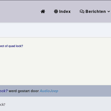
Index
Berichten
ect of quad lock?
lock?
werd gestart door
AudioJoep
ck?