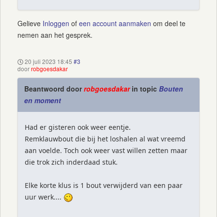
Gelieve
Inloggen
of
een account aanmaken
om deel te
nemen aan het gesprek.
20 juli 2023 18:45
#3
door
robgoesdakar
Beantwoord door
robgoesdakar
in topic
Bouten
en moment
Had er gisteren ook weer eentje.
Remklauwbout die bij het loshalen al wat vreemd
aan voelde. Toch ook weer vast willen zetten maar
die trok zich inderdaad stuk.
Elke korte klus is 1 bout verwijderd van een paar
uur werk....