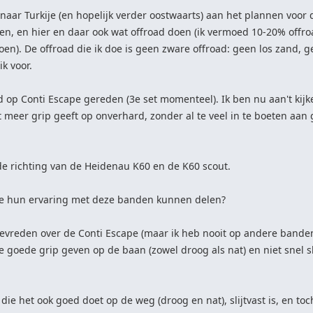
naar Turkije (en hopelijk verder oostwaarts) aan het plannen voor d
, en hier en daar ook wat offroad doen (ik vermoed 10-20% offr
en). De offroad die ik doe is geen zware offroad: geen los zand, g
k voor.
ijd op Conti Escape gereden (3e set momenteel). Ik ben nu aan't kij
 meer grip geeft op onverhard, zonder al te veel in te boeten aan
de richting van de Heidenau K60 en de K60 scout.
ie hun ervaring met deze banden kunnen delen?
 tevreden over de Conti Escape (maar ik heb nooit op andere bande
ze goede grip geven op de baan (zowel droog als nat) en niet snel 
die het ook goed doet op de weg (droog en nat), slijtvast is, en t