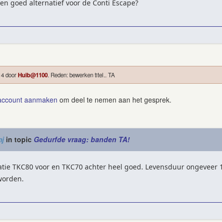
en goed alternatief voor de Conti Escape?
14 door
Huib@1100
. Reden: bewerken titel.. TA
account aanmaken
om deel te nemen aan het gesprek.
j
in topic
Gedurfde vraag: banden TA!
atie TKC80 voor en TKC70 achter heel goed. Levensduur ongeveer
worden.