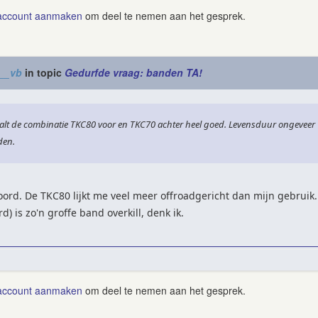
account aanmaken
om deel te nemen aan het gesprek.
__vb
in topic
Gedurfde vraag: banden TA!
evalt de combinatie TKC80 voor en TKC70 achter heel goed. Levensduur ongeveer
den.
ord. De TKC80 lijkt me veel meer offroadgericht dan mijn gebruik. 
d) is zo'n groffe band overkill, denk ik.
account aanmaken
om deel te nemen aan het gesprek.