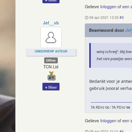
Gelieve
Inloggen
of
een 
08 apr 2021 13:35
#3
Jef__vb
Beantwoord door
Jef
wimj schreef : Mij b
ONDERWERP AUTEUR
het rare paadjes wor
Offline
TCN Lid
Bedankt voor je antwo
Meer
gebruik (vooral verhar
TA RD10 '00 / TA PD10 '98
Gelieve
Inloggen
of
een 
08 apr 2021 21:01
#4