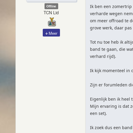
Ik ben een zomertrip 
Offline
TCN Lid
verharde wegen nemen
om meer offroad te do
grove werk, daar pas i
Meer
Tot nu toe heb ik alt
band te gaan, die wat
verhard rijd).
Ik kijk momenteel in 
Zijn er forumleden d
Eigenlijk ben ik heel
Mijn ervaring is dat 
een set).
Ik zoek dus een band 