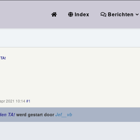
Index
Berichten
 TA!
apr 2021 10:14
#1
den TA!
werd gestart door
Jef__vb