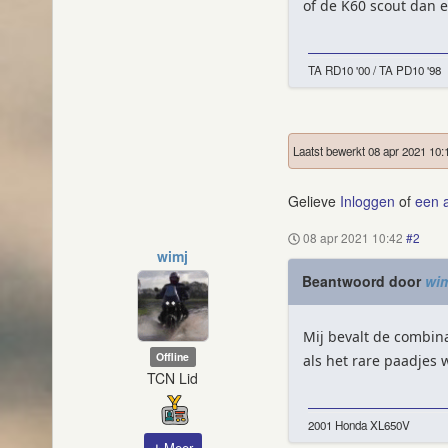
of de K60 scout dan e
TA RD10 '00 / TA PD10 '98
Laatst bewerkt 08 apr 2021 10:
Gelieve
Inloggen
of
een 
08 apr 2021 10:42
#2
wimj
Beantwoord door
wim
Mij bevalt de combin
Offline
als het rare paadjes 
TCN Lid
2001 Honda XL650V
Meer