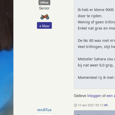
Offline
Senior
Ik heb er kleine 900
door te rijden.
Weinig of geen trilli
Meer
Enkel nat gras en mod
De tkc 80 was niet m'
Veel trillingen, slijt 
Metzeler Sahara zou 
bij nat weer 0,0 grip
Momenteel rij ik met 
Gelieve
Inloggen
of
een 
10 apr 2021 00:13
#6
renATus