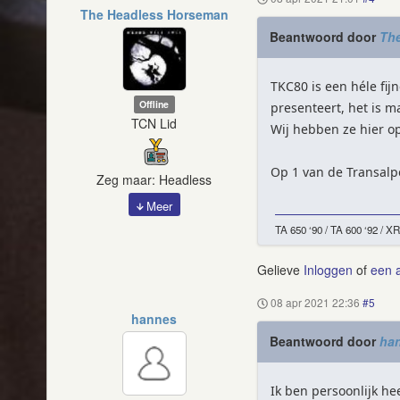
The Headless Horseman
Beantwoord door
Th
TKC80 is een héle fij
Offline
presenteert, het is ma
TCN Lid
Wij hebben ze hier o
Op 1 van de Transalp
Zeg maar: Headless
Meer
TA 650 ‘90 / TA 600 ‘92 / X
Gelieve
Inloggen
of
een 
08 apr 2021 22:36
#5
hannes
Beantwoord door
ha
Ik ben persoonlijk he