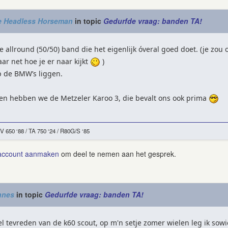
e Headless Horseman
in topic
Gedurfde vraag: banden TA!
ne allround (50/50) band die het eigenlijk óveral goed doet. (je zo
ar net hoe je er naar kijkt
)
p de BMW’s liggen.
en hebben we de Metzeler Karoo 3, die bevalt ons ook prima
RV 650 ‘88 / TA 750 ‘24 / R80G/S ‘85
account aanmaken
om deel te nemen aan het gesprek.
nnes
in topic
Gedurfde vraag: banden TA!
el tevreden van de k60 scout, op m'n setje zomer wielen leg ik sow