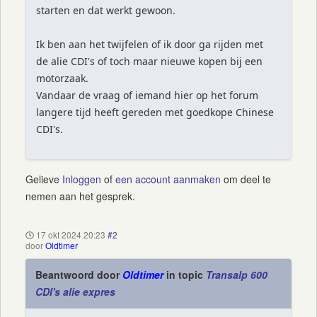
starten en dat werkt gewoon.
Ik ben aan het twijfelen of ik door ga rijden met
de alie CDI's of toch maar nieuwe kopen bij een
motorzaak.
Vandaar de vraag of iemand hier op het forum
langere tijd heeft gereden met goedkope Chinese
CDI's.
Gelieve
Inloggen
of
een account aanmaken
om deel te
nemen aan het gesprek.
17 okt 2024 20:23
#2
door
Oldtimer
Beantwoord door
Oldtimer
in topic
Transalp 600
CDI's alie expres