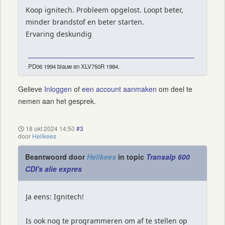
Koop ignitech. Probleem opgelost. Loopt beter,
minder brandstof en beter starten.
Ervaring deskundig
PD06 1994 blauw en XLV750R 1984.
Gelieve
Inloggen
of
een account aanmaken
om deel te
nemen aan het gesprek.
18 okt 2024 14:50
#3
door
Helikees
Beantwoord door
Helikees
in topic
Transalp 600
CDI's alie expres
Ja eens: Ignitech!
Is ook nog te programmeren om af te stellen op