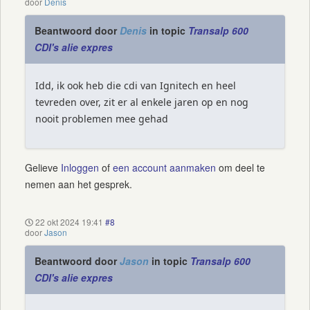
door
Denis
Beantwoord door
Denis
in topic
Transalp 600
CDI's alie expres
Idd, ik ook heb die cdi van Ignitech en heel
tevreden over, zit er al enkele jaren op en nog
nooit problemen mee gehad
Gelieve
Inloggen
of
een account aanmaken
om deel te
nemen aan het gesprek.
22 okt 2024 19:41
#8
door
Jason
Beantwoord door
Jason
in topic
Transalp 600
CDI's alie expres