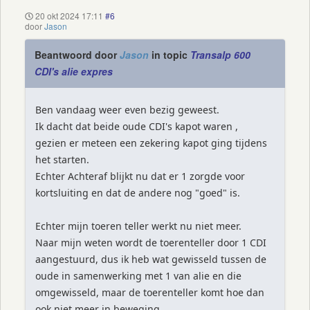
20 okt 2024 17:11
#6
door
Jason
Beantwoord door
Jason
in topic
Transalp 600
CDI's alie expres
Ben vandaag weer even bezig geweest.
Ik dacht dat beide oude CDI's kapot waren ,
gezien er meteen een zekering kapot ging tijdens
het starten.
Echter Achteraf blijkt nu dat er 1 zorgde voor
kortsluiting en dat de andere nog "goed" is.
Echter mijn toeren teller werkt nu niet meer.
Naar mijn weten wordt de toerenteller door 1 CDI
aangestuurd, dus ik heb wat gewisseld tussen de
oude in samenwerking met 1 van alie en die
omgewisseld, maar de toerenteller komt hoe dan
ook niet meer in beweging.