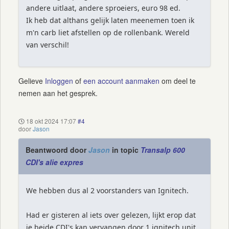
andere uitlaat, andere sproeiers, euro 98 ed.
Ik heb dat althans gelijk laten meenemen toen ik
m'n carb liet afstellen op de rollenbank. Wereld
van verschil!
Gelieve
Inloggen
of
een account aanmaken
om deel te
nemen aan het gesprek.
18 okt 2024 17:07
#4
door
Jason
Beantwoord door
Jason
in topic
Transalp 600
CDI's alie expres
We hebben dus al 2 voorstanders van Ignitech.
Had er gisteren al iets over gelezen, lijkt erop dat
je beide CDI's kan vervangen door 1 ignitech unit.