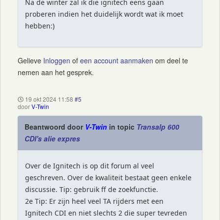
Na de winter zal ik die ignitech eens gaan
proberen indien het duidelijk wordt wat ik moet
hebben:)
Gelieve
Inloggen
of
een account aanmaken
om deel te
nemen aan het gesprek.
19 okt 2024 11:58
#5
door
V-Twin
Beantwoord door
V-Twin
in topic
Transalp 600
CDI's alie expres
Over de Ignitech is op dit forum al veel
geschreven. Over de kwaliteit bestaat geen enkele
discussie. Tip: gebruik ff de zoekfunctie.
2e Tip: Er zijn heel veel TA rijders met een
Ignitech CDI en niet slechts 2 die super tevreden