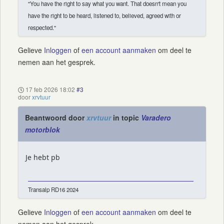
"You have the right to say what you want. That doesn't mean you
have the right to be heard, listened to, believed, agreed with or
respected."
Gelieve
Inloggen
of
een account aanmaken
om deel te
nemen aan het gesprek.
17 feb 2026 18:02
#3
door
xrvtuur
Beantwoord door
xrvtuur
in topic
Varadero
motorblok
Je hebt pb
Transalp RD16 2024
Gelieve
Inloggen
of
een account aanmaken
om deel te