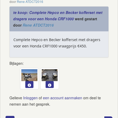
door
Rene ATDCT2016
te koop: Complete Hepco en Becker kofferset met
dragers voor een Honda CRF1000
werd gestart
door
Rene ATDCT2016
Complete Hepco en Becker kofferset met dragers
voor een Honda CRF1000 vraagprijs €450.
Bijlagen:
Gelieve
Inloggen
of
een account aanmaken
om deel te
nemen aan het gesprek.