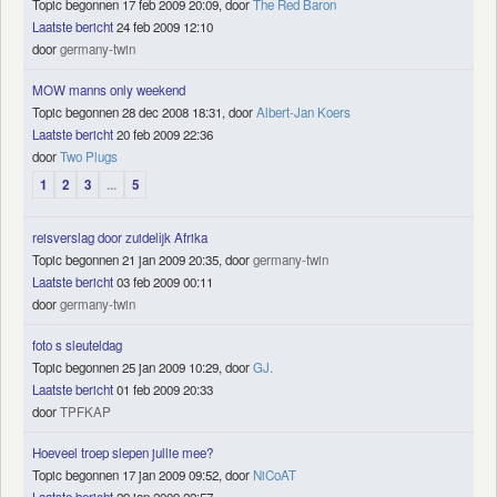
Topic begonnen 17 feb 2009 20:09, door
The Red Baron
Laatste bericht
24 feb 2009 12:10
door
germany-twin
MOW manns only weekend
Topic begonnen 28 dec 2008 18:31, door
Albert-Jan Koers
Laatste bericht
20 feb 2009 22:36
door
Two Plugs
1
2
3
...
5
reisverslag door zuidelijk Afrika
Topic begonnen 21 jan 2009 20:35, door
germany-twin
Laatste bericht
03 feb 2009 00:11
door
germany-twin
foto s sleuteldag
Topic begonnen 25 jan 2009 10:29, door
GJ.
Laatste bericht
01 feb 2009 20:33
door
TPFKAP
Hoeveel troep slepen jullie mee?
Topic begonnen 17 jan 2009 09:52, door
NiCoAT