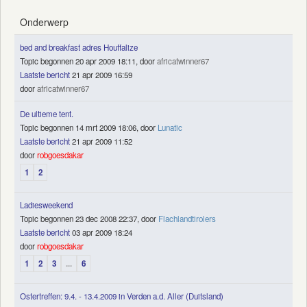
Onderwerp
bed and breakfast adres Houffalize
Topic begonnen 20 apr 2009 18:11, door
africatwinner67
Laatste bericht
21 apr 2009 16:59
door
africatwinner67
De ultieme tent.
Topic begonnen 14 mrt 2009 18:06, door
Lunatic
Laatste bericht
21 apr 2009 11:52
door
robgoesdakar
1
2
Ladiesweekend
Topic begonnen 23 dec 2008 22:37, door
Flachlandtirolers
Laatste bericht
03 apr 2009 18:24
door
robgoesdakar
1
2
3
...
6
Ostertreffen: 9.4. - 13.4.2009 in Verden a.d. Aller (Duitsland)