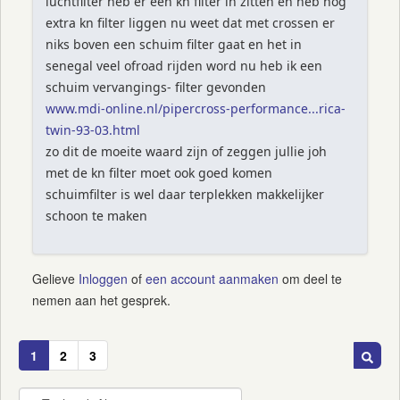
luchtfilter heb er een kn filter in zitten en heb nog
extra kn filter liggen nu weet dat met crossen er
niks boven een schuim filter gaat en het in
senegal veel ofroad rijden word nu heb ik een
schuim vervangings- filter gevonden
www.mdi-online.nl/pipercross-performance...rica-
twin-93-03.html
zo dit de moeite waard zijn of zeggen jullie joh
met de kn filter moet ook goed komen
schuimfilter is wel daar terplekken makkelijker
schoon te maken
Gelieve
Inloggen
of
een account aanmaken
om deel te
nemen aan het gesprek.
1
2
3