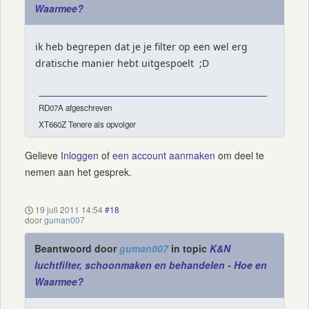
Waarmee?
ik heb begrepen dat je je filter op een wel erg
dratische manier hebt uitgespoelt ;D
RD07A afgeschreven
XT660Z Tenere als opvolger
Gelieve
Inloggen
of
een account aanmaken
om deel te
nemen aan het gesprek.
19 juli 2011 14:54
#18
door
guman007
Beantwoord door
guman007
in topic
K&N
luchtfilter, schoonmaken en behandelen - Hoe en
Waarmee?