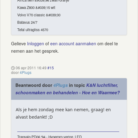
Africa twin &#039;96 zwart-oranje
Kawa Z800 &#039;15 wit
Volvo V70 classic &#039;00
Batavus 24/7
Tefal ultragliss 4570
Gelieve
Inloggen
of
een account aanmaken
om deel te
nemen aan het gesprek.
06 apr 2011 16:49
#15
door
4Plugs
Beantwoord door
4Plugs
in topic
K&N luchtfilter,
schoonmaken en behandelen - Hoe en Waarmee?
Als je hem zondag mee kan nemen, graag! en
alvast bedankt! ;D
Transalp PD06 '94 - Hyperpro vering, LED