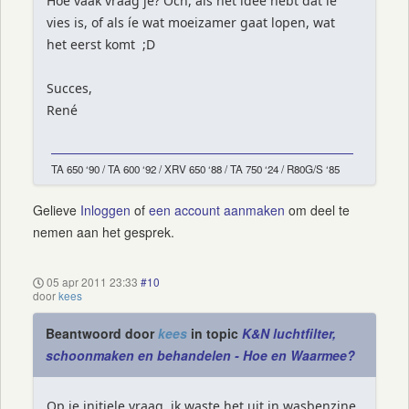
Hoe vaak vraag je? Och, als het idee hebt dat íe
vies is, of als íe wat moeizamer gaat lopen, wat
het eerst komt ;D
Succes,
René
TA 650 ‘90 / TA 600 ‘92 / XRV 650 ‘88 / TA 750 ‘24 / R80G/S ‘85
Gelieve
Inloggen
of
een account aanmaken
om deel te
nemen aan het gesprek.
05 apr 2011 23:33
#10
door
kees
Beantwoord door
kees
in topic
K&N luchtfilter,
schoonmaken en behandelen - Hoe en Waarmee?
Op je initiele vraag, ik waste het uit in wasbenzine