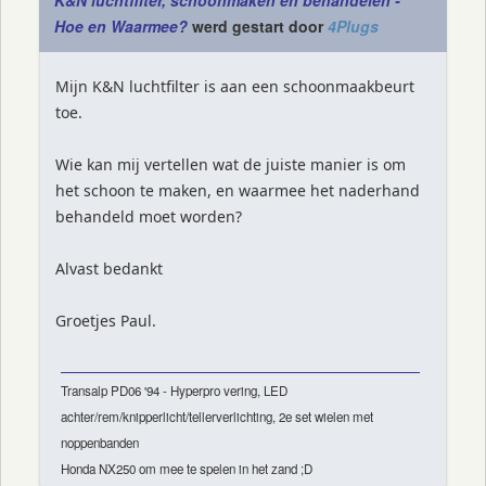
K&N luchtfilter, schoonmaken en behandelen -
Hoe en Waarmee?
werd gestart door
4Plugs
Mijn K&N luchtfilter is aan een schoonmaakbeurt
toe.
Wie kan mij vertellen wat de juiste manier is om
het schoon te maken, en waarmee het naderhand
behandeld moet worden?
Alvast bedankt
Groetjes Paul.
Transalp PD06 '94 - Hyperpro vering, LED
achter/rem/knipperlicht/tellerverlichting, 2e set wielen met
noppenbanden
Honda NX250 om mee te spelen in het zand ;D