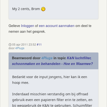
My 2 cents, Brom
Gelieve
Inloggen
of
een account aanmaken
om deel te
nemen aan het gesprek.
05 apr 2011 23:52
#11
door
4Plugs
Beantwoord door
4Plugs
in topic
K&N luchtfilter,
schoonmaken en behandelen - Hoe en Waarmee?
Bedankt voor de input jongens, hier kan ik een
hoop mee.
Inderdaad misschien verstandig om bij offroad
gebruik even een papieren filter erin te zetten, en
bij weggebruik de K&N te gebruiken. Schuimfilter