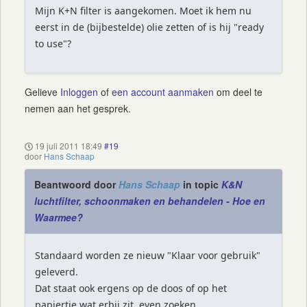
Mijn K+N filter is aangekomen. Moet ik hem nu
eerst in de (bijbestelde) olie zetten of is hij "ready
to use"?
Gelieve
Inloggen
of
een account aanmaken
om deel te
nemen aan het gesprek.
19 juli 2011 18:49
#19
door
Hans Schaap
Beantwoord door
Hans Schaap
in topic
K&N
luchtfilter, schoonmaken en behandelen - Hoe en
Waarmee?
Standaard worden ze nieuw "Klaar voor gebruik"
geleverd.
Dat staat ook ergens op de doos of op het
papiertje wat erbij zit, even zoeken.