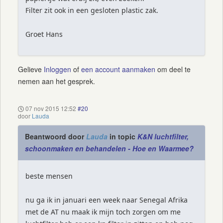
Filter zit ook in een gesloten plastic zak.
Groet Hans
Gelieve
Inloggen
of
een account aanmaken
om deel te
nemen aan het gesprek.
07 nov 2015 12:52
#20
door
Lauda
Beantwoord door
Lauda
in topic
K&N luchtfilter,
schoonmaken en behandelen - Hoe en Waarmee?
beste mensen
nu ga ik in januari een week naar Senegal Afrika
met de AT nu maak ik mijn toch zorgen om me