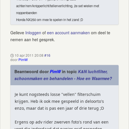
achter/rem/knipperlicht/tellerverlichting, 2e set wielen met
noppenbanden
Honda NX250 om mee te spelen in het zand ;D
Gelieve
Inloggen
of
een account aanmaken
om deel te
nemen aan het gesprek.
10 apr 2011 20:08
#16
door
PimW
Beantwoord door
PimW
in topic
K&N luchtfilter,
schoonmaken en behandelen - Hoe en Waarmee?
Je kunt nogsteeds losse "vellen" filterschuim
krijgen. Heb ik ook mee gespeeld in deloorto's
enzo, maar dat is pas een jaar of drie terug ;D
Ergens op adv rider zwerven foto's rond van een
vent die inderdaad dat papier eraf gesneden