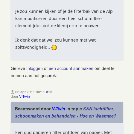
Je zou kunnen kijken of je de filterbak van de Alp
kan modificeren door een heel schuimflter-
element (dus ook de klem) erin te bouwen.
Ik denk dat dat wel zou kunnen met wat
spitsvondigheid..
Gelieve
Inloggen
of
een account aanmaken
om deel te
nemen aan het gesprek.
06 apr 2011 00:11
#13
door
V-Twin
Beantwoord door
V-Twin
in topic
K&N luchtfilter,
schoonmaken en behandelen - Hoe en Waarmee?
Een oud papieren filter ontdoen van papier. Met