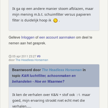
Ik ga op een andere manier stoom afblazen, maar
mijn mening m.b.t. schuimfilter versus papieren
filter is duidelijk hoop ik
.
Gelieve
Inloggen
of
een account aanmaken
om deel te
nemen aan het gesprek.
05 apr 2011 23:27
#9
door
The Headless Horseman
Beantwoord door
The Headless Horseman
in
topic
K&N luchtfilter, schoonmaken en
behandelen - Hoe en Waarmee?
Ik ken de verhalen over K&N + stof ook :-\ maar
goed, mijn ervaring strookt niet echt met die
verhalen.....