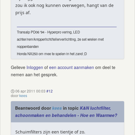
zou ik ook nog kunnen overwegen, hangt van de
prijs af.
Transalp PD06 '94 - Hyperpro vering, LED
achter/rem/knipperlicht/tellerverlichting, 2e set wielen met
noppenbanden
Honda NX250 om mee te spelen in het zand ;D
Gelieve
Inloggen
of
een account aanmaken
om deel te
nemen aan het gesprek.
06 apr 2011 00:03
#12
door
kees
Beantwoord door
kees
in topic
K&N luchtfilter,
schoonmaken en behandelen - Hoe en Waarmee?
Schuimfilters zijn een tientje of zo.