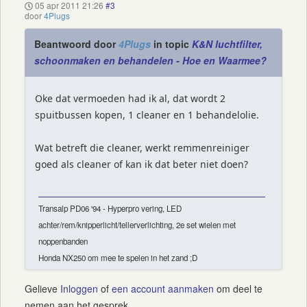
05 apr 2011 21:26
#3
door
4Plugs
Beantwoord door
4Plugs
in topic
K&N luchtfilter,
schoonmaken en behandelen - Hoe en Waarmee?
Oke dat vermoeden had ik al, dat wordt 2
spuitbussen kopen, 1 cleaner en 1 behandelolie.
Wat betreft die cleaner, werkt remmenreiniger
goed als cleaner of kan ik dat beter niet doen?
Transalp PD06 '94 - Hyperpro vering, LED
achter/rem/knipperlicht/tellerverlichting, 2e set wielen met
noppenbanden
Honda NX250 om mee te spelen in het zand ;D
Gelieve
Inloggen
of
een account aanmaken
om deel te
nemen aan het gesprek.