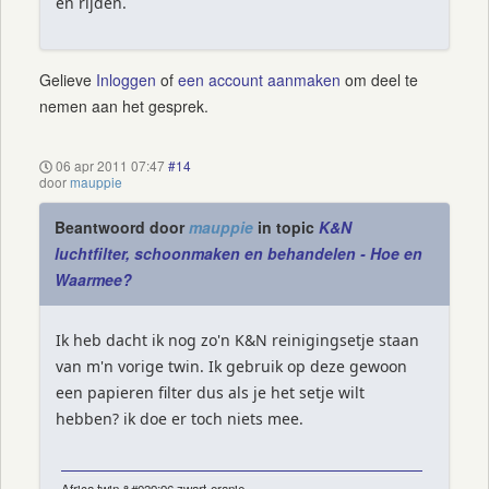
en rijden.
Gelieve
Inloggen
of
een account aanmaken
om deel te
nemen aan het gesprek.
06 apr 2011 07:47
#14
door
mauppie
Beantwoord door
mauppie
in topic
K&N
luchtfilter, schoonmaken en behandelen - Hoe en
Waarmee?
Ik heb dacht ik nog zo'n K&N reinigingsetje staan
van m'n vorige twin. Ik gebruik op deze gewoon
een papieren filter dus als je het setje wilt
hebben? ik doe er toch niets mee.