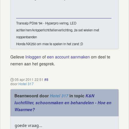
Transalp PD06 '94 - Hyperpro vering, LED
achter/rem/knipperlicht/tellerverlichting, 2e set wielen met
noppenbanden
Honda NX250 om mee te spelen in het zand ;D
Gelieve
Inloggen
of
een account aanmaken
om deel te
nemen aan het gesprek.
05 apr 2011 22:51
#8
door
Hotel 317
Beantwoord door
Hotel 317
in topic
K&N
luchtfilter, schoonmaken en behandelen - Hoe en
Waarmee?
goede vraag...