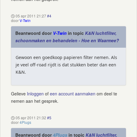
05 apr 2011 21:27
#4
door
V-Twin
Beantwoord door
V-Twin
in topic
K&N luchtfilter,
schoonmaken en behandelen - Hoe en Waarmee?
Gewoon een goedkoop papieren filter nemen. Als
je veel off-road rijdt is dat stukken beter dan een
K&N.
Gelieve
Inloggen
of
een account aanmaken
om deel te
nemen aan het gesprek.
05 apr 2011 21:32
#5
door
4Plugs
Beantwoord door
4Plugs
in topic
K&N luchtfilter,