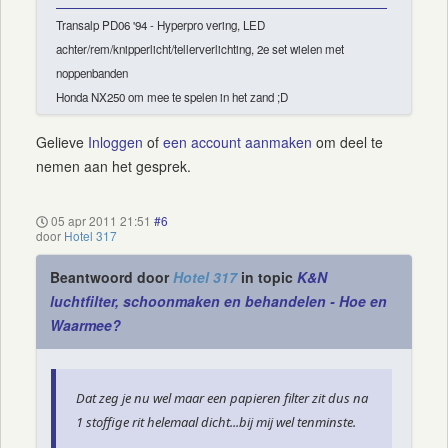
Transalp PD06 '94 - Hyperpro vering, LED
achter/rem/knipperlicht/tellerverlichting, 2e set wielen met
noppenbanden
Honda NX250 om mee te spelen in het zand ;D
Gelieve
Inloggen
of
een account aanmaken
om deel te
nemen aan het gesprek.
05 apr 2011 21:51
#6
door
Hotel 317
Beantwoord door
Hotel 317
in topic
K&N
luchtfilter, schoonmaken en behandelen - Hoe en
Waarmee?
Dat zeg je nu wel maar een papieren filter zit dus na
1 stoffige rit helemaal dicht...bij mij wel tenminste.