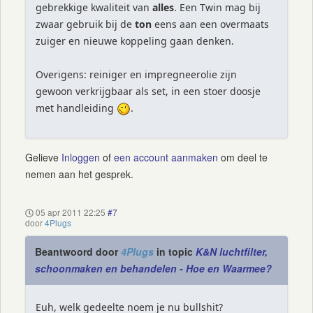
gebrekkige kwaliteit van
alles
. Een Twin mag bij
zwaar gebruik bij de
ton
eens aan een overmaats
zuiger en nieuwe koppeling gaan denken.
Overigens: reiniger en impregneerolie zijn
gewoon verkrijgbaar als set, in een stoer doosje
met handleiding
.
Gelieve
Inloggen
of
een account aanmaken
om deel te
nemen aan het gesprek.
05 apr 2011 22:25
#7
door
4Plugs
Beantwoord door
4Plugs
in topic
K&N luchtfilter,
schoonmaken en behandelen - Hoe en Waarmee?
Euh, welk gedeelte noem je nu bullshit?