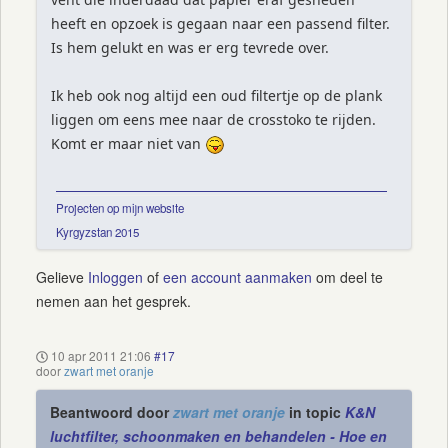
heeft en opzoek is gegaan naar een passend filter.
Is hem gelukt en was er erg tevrede over.
Ik heb ook nog altijd een oud filtertje op de plank
liggen om eens mee naar de crosstoko te rijden.
Komt er maar niet van
Projecten op mijn website
Kyrgyzstan 2015
Gelieve
Inloggen
of
een account aanmaken
om deel te
nemen aan het gesprek.
10 apr 2011 21:06
#17
door
zwart met oranje
Beantwoord door
zwart met oranje
in topic
K&N
luchtfilter, schoonmaken en behandelen - Hoe en