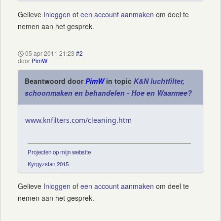
Gelieve
Inloggen
of
een account aanmaken
om deel te
nemen aan het gesprek.
05 apr 2011 21:23
#2
door
PimW
Beantwoord door
PimW
in topic
K&N luchtfilter,
schoonmaken en behandelen - Hoe en Waarmee?
www.knfilters.com/cleaning.htm
Projecten op mijn website
Kyrgyzstan 2015
Gelieve
Inloggen
of
een account aanmaken
om deel te
nemen aan het gesprek.