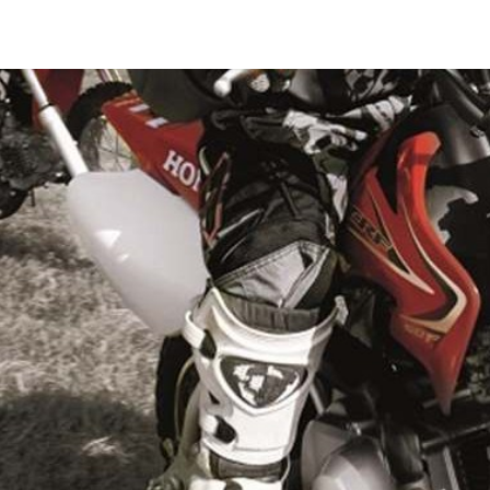
© 2026, TCN. Powered by
Astroid Framework
Powered by
Astroid
. Design by
JoomDev