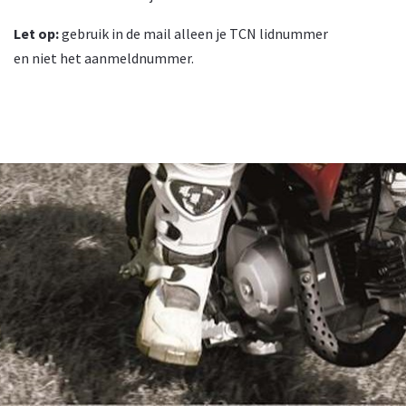
Let op:
gebruik in de mail alleen je TCN lidnummer
en niet het aanmeldnummer.
© 2026, TCN. Powered by
Astroid Framework
Powered by
Astroid
. Design by
JoomDev