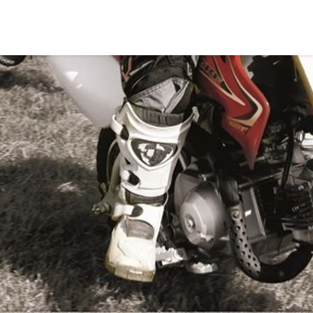
© 2026, TCN. Powered by
Astroid Framework
Powered by
Astroid
. Design by
JoomDev