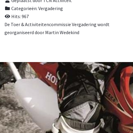
Geplaatst door TCN Activiteit
Categorieën:
Vergadering
Hits: 967
De Toer & Activiteitencommissie Vergadering wordt
georganiseerd door Martin Wedekind
© 2026, TCN. Powered by
Astroid Framework
Powered by
Astroid
. Design by
JoomDev