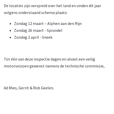
De locaties zijn verspreid over het land en vinden dit jaar
volgens onderstaand schema plaats:
Zondag 12 maart – Alphen aan den Rijn
Zondag 26 maart - Sprundel
Zondag 2 april - Sneek
Tot één van deze inspectie dagen en alvast een veilig
motorseizoen gewenst namens de technische commissie,
Ad Mies, Gerrit & Rob Geelen.
© 2026, TCN. Powered by
Astroid Framework
Powered by
Astroid
. Design by
JoomDev