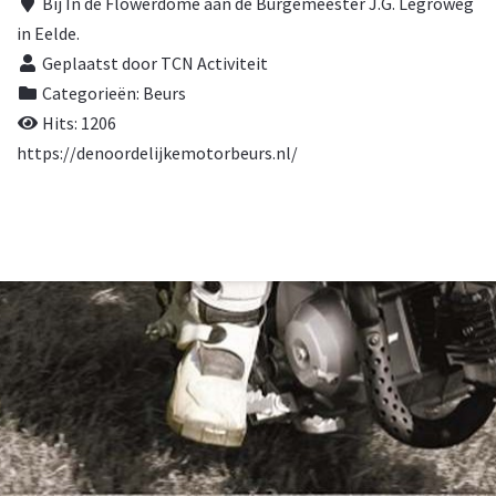
Bij
In de Flowerdome aan de Burgemeester J.G. Legroweg
in Eelde.
Geplaatst door TCN Activiteit
Categorieën:
Beurs
Hits: 1206
https://denoordelijkemotorbeurs.nl/
© 2026, TCN. Powered by
Astroid Framework
Powered by
Astroid
. Design by
JoomDev