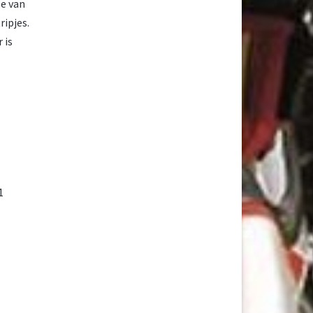
le van
ripjes.
 is
1