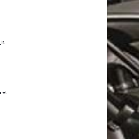
jn.
 met