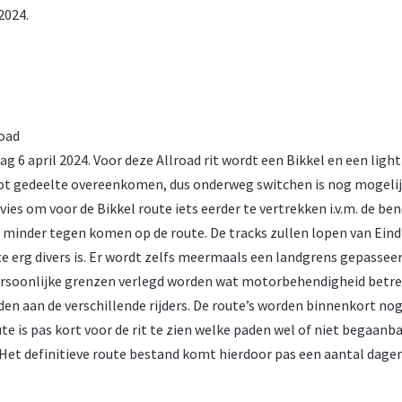
2024.
oad
ag 6 april 2024. Voor deze Allroad rit wordt een Bikkel en een light
oot gedeelte overeenkomen, dus onderweg switchen is nog mogeli
vies om voor de Bikkel route iets eerder te vertrekken i.v.m. de be
aar minder tegen komen op de route. De tracks zullen lopen van Ein
 erg divers is. Er wordt zelfs meermaals een landgrens gepasseer
 persoonlijke grenzen verlegd worden wat motorbehendigheid betref
den aan de verschillende rijders. De route’s worden binnenkort n
e is pas kort voor de rit te zien welke paden wel of niet begaanba
. Het definitieve route bestand komt hierdoor pas een aantal dage