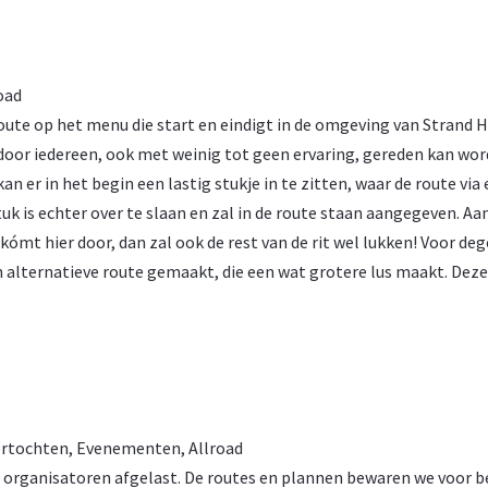
oad
oute op het menu die start en eindigt in de omgeving van Strand H
 door iedereen, ook met weinig tot geen ervaring, gereden kan wor
 er in het begin een lastig stukje in te zitten, waar de route via
uk is echter over te slaan en zal in de route staan aangegeven. Aa
e kómt hier door, dan zal ook de rest van de rit wel lukken! Voor de
 een alternatieve route gemaakt, die een wat grotere lus maakt. Deze
rtochten
,
Evenementen
,
Allroad
e organisatoren afgelast. De routes en plannen bewaren we voor b