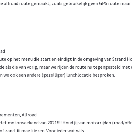
 allroad route gemaakt, zoals gebruikelijk geen GPS route maar
oad
ute op het menu die start en eindigt in de omgeving van Strand Ho
de als die van vorig, maar we rijden de route nu tegengesteld met
ben we ook een andere (gezelliger) lunchlocatie besproken.
nementen
,
Allroad
! Het motorweekend van 2021!!!! Houd jij van motorrijden (road/off
of zand, jij mag kiezen. Voor ieder wat wils.