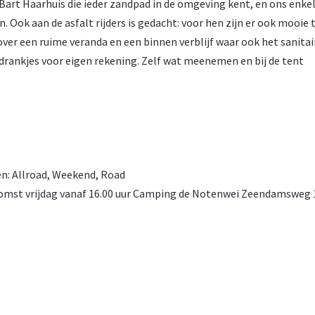
Bart Haarhuis die ieder zandpad in de omgeving kent, en ons enke
. Ook aan de asfalt rijders is gedacht: voor hen zijn er ook mooie t
er een ruime veranda en een binnen verblijf waar ook het sanitair
 drankjes voor eigen rekening. Zelf wat meenemen en bij de tent
ën:
Allroad
,
Weekend
,
Road
komst vrijdag vanaf 16.00 uur Camping de Notenwei Zeendamsweg 