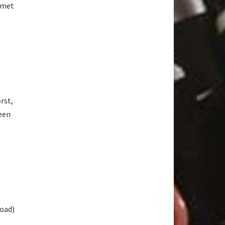
 met
rst,
 een
road)