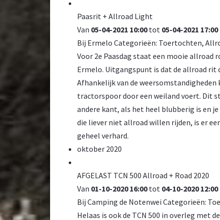
Paasrit + Allroad Light
Van
05-04-2021 10:00
tot
05-04-2021 17:00
Bij
Ermelo
Categorieën:
Toertochten
,
Allr
Voor 2e Paasdag staat een mooie allroad r
Ermelo. Uitgangspunt is dat de allroad rit
Afhankelijk van de weersomstandigheden kan
tractorspoor door een weiland voert. Dit st
andere kant, als het heel blubberig is en j
die liever niet allroad willen rijden, is er
geheel verhard.
oktober 2020
AFGELAST TCN 500 Allroad + Road 2020
Van
01-10-2020 16:00
tot
04-10-2020 12:00
Bij
Camping de Notenwei
Categorieën:
Toe
Helaas is ook de TCN 500 in overleg met d