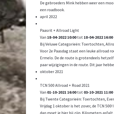
De gebroeders Mink hebben weer een mooie
een roadbook.
april 2022
Paasrit + Allroad Light
Van
18-04-2022 10:00
tot
18-04-2022 16:00
Bij
Veluwe
Categorieën:
Toertochten
,
Allr
Voor 2e Paasdag staat een leuke allroad ro
Ermelo. De de route is grotendeels hetzelf
paar wijzigingen in de route. Dit jaar heb
oktober 2021
TCN 500 Allroad + Road 2021
Van
01-10-2021 16:00
tot
03-10-2021 11:00
Bij
Twente
Categorieën:
Toertochten
,
Eve
Vrijdag 1 oktober is het zover, de TCN 500
dan moet je hier bij zijn. Kilometers asfalt 