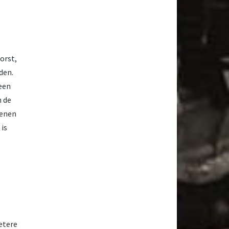
orst,
den.
 een
n de
genen
 is
etere