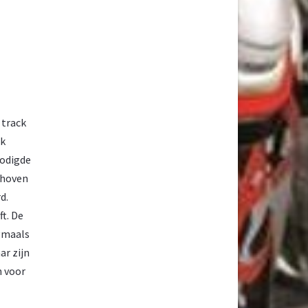
 track
jk
nodigde
dhoven
d.
t. De
ogmaals
ar zijn
n voor