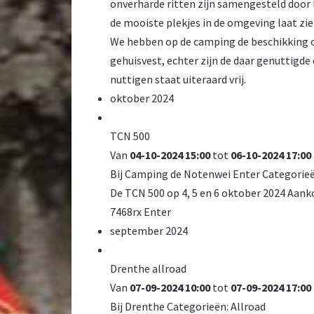
onverharde ritten zijn samengesteld door 
de mooiste plekjes in de omgeving laat zien
We hebben op de camping de beschikking ov
gehuisvest, echter zijn de daar genuttigde
nuttigen staat uiteraard vrij.
oktober 2024
TCN 500
Van
04-10-2024 15:00
tot
06-10-2024 17:00
Bij
Camping de Notenwei Enter
Categorie
De TCN 500 op 4, 5 en 6 oktober 2024 Aan
7468rx Enter
september 2024
Drenthe allroad
Van
07-09-2024 10:00
tot
07-09-2024 17:00
Bij
Drenthe
Categorieën:
Allroad