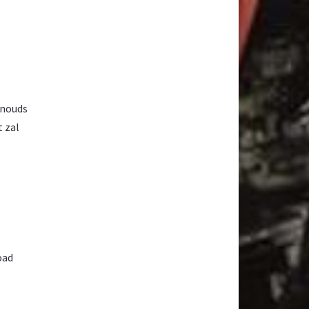
anouds
t zal
oad