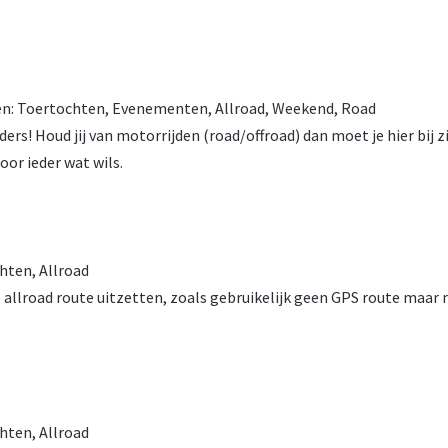
ën:
Toertochten
,
Evenementen
,
Allroad
,
Weekend
,
Road
s! Houd jij van motorrijden (road/offroad) dan moet je hier bij zi
oor ieder wat wils.
hten
,
Allroad
allroad route uitzetten, zoals gebruikelijk geen GPS route maar
hten
,
Allroad