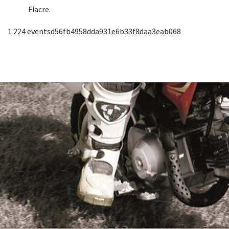
Fiacre.
1
224
eventsd56fb4958dda931e6b33f8daa3eab068
© 2026, TCN. Powered by
Astroid Framework
Powered by
Astroid
. Design by
JoomDev