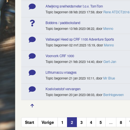
Afwijking snelheidsmeter t.o.v. TomTom
Topic begonnen 08 feb 2023 17:59, door
Rene ATDCT2016
Bobbins / paddockstand
Topic begonnen 13 feb 2023 08:22, door
Menno
Valbeugel Heed op CRF 1100 Adventure Sports
Topic begonnen 02 mrt 2023 15:19, door
Menno
Voorvork CRF 1000
Topic begonnen 21 feb 2023 14:40, door
Gert-Jan
Lithiumaccu vraagjes
Topic begonnen 21 jan 2023 10:11, door
Mr Blue
Koelvloeistof vervangen
Topic begonnen 20 jan 2023 08:03, door
BenHogeveen
Start
Vorige
1
2
3
4
5
...
8