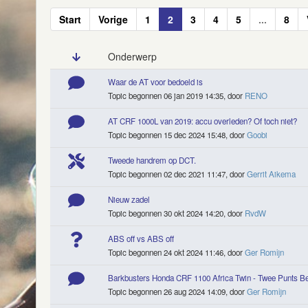
Start
Vorige
1
2
3
4
5
...
8
Onderwerp
Waar de AT voor bedoeld is
Topic begonnen 06 jan 2019 14:35, door
RENO
AT CRF 1000L van 2019: accu overleden? Of toch niet?
Topic begonnen 15 dec 2024 15:48, door
Goobi
Tweede handrem op DCT.
Topic begonnen 02 dec 2021 11:47, door
Gerrit Aikema
Nieuw zadel
Topic begonnen 30 okt 2024 14:20, door
RvdW
ABS off vs ABS off
Topic begonnen 24 okt 2024 11:46, door
Ger Romijn
Barkbusters Honda CRF 1100 Africa Twin - Twee Punts Be
Topic begonnen 26 aug 2024 14:09, door
Ger Romijn