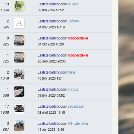
13
Laatste bericht
door
V-Twin
1664
09 feb 2024 19:52
2
Laatste bericht
door
Jochen
695
04 nov 2023 15:19
0
Laatste bericht
door
robgoesdakar
825
04 okt 2023 16:20
1
Laatste bericht
door
robgoesdakar
725
23 sept 2023 20:30
2
Laatste bericht
door
frans
1048
16 juni 2023 18:14
1
Laatste bericht
door
xrvtuur
668
09 juni 2023 09:52
17
Laatste bericht
door
sebastiaan
1808
01 mei 2023 16:15
3
Laatste bericht
door
A3-Twin biker
887
13 apr 2023 16:36