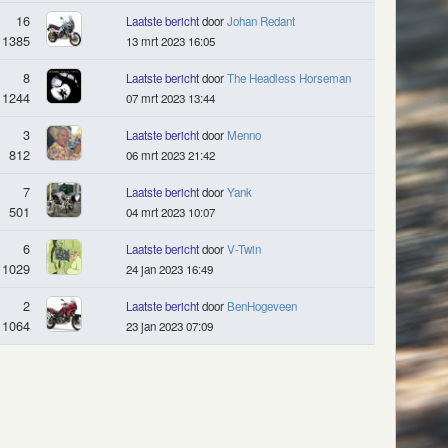
16
Laatste bericht
door
Johan Redant
1385
13 mrt 2023 16:05
8
Laatste bericht
door
The Headless Horseman
1244
07 mrt 2023 13:44
3
Laatste bericht
door
Menno
812
06 mrt 2023 21:42
7
Laatste bericht
door
Yank
501
04 mrt 2023 10:07
6
Laatste bericht
door
V-Twin
1029
24 jan 2023 16:49
2
Laatste bericht
door
BenHogeveen
1064
23 jan 2023 07:09