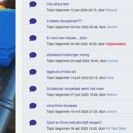
Olie africa twin
Topic begonnen 15 jan 2024 20:15, door
Wessel
3 kabels doorgeknipt?!?
Topic begonnen 03 nov 2023 22:48, door
Jochen
Er komt een nieuwe... 2024
Topic begonnen 04 okt 2023 16:20, door
robgoesdakar
standaard instellingen vering
Topic begonnen 23 sept 2023 18:40, door
marlon
bijgeluid crf1000 dct
Topic begonnen 14 juni 2023 22:19, door
frans
Schakelaar rempedaal werkt niet meer
Topic begonnen 07 juni 2023 19:26, door
Menno
verschillen bouwjaar
Topic begonnen 19 mrt 2023 21:33, door
marlon
Sport en Drive indicatie blijft hangen?.
Topic begonnen 09 apr 2023 15:52, door
A3-Twin biker