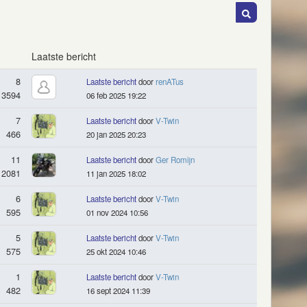
Laatste bericht
8
Laatste bericht
door
renATus
3594
06 feb 2025 19:22
7
Laatste bericht
door
V-Twin
466
20 jan 2025 20:23
11
Laatste bericht
door
Ger Romijn
2081
11 jan 2025 18:02
6
Laatste bericht
door
V-Twin
595
01 nov 2024 10:56
5
Laatste bericht
door
V-Twin
575
25 okt 2024 10:46
1
Laatste bericht
door
V-Twin
482
16 sept 2024 11:39