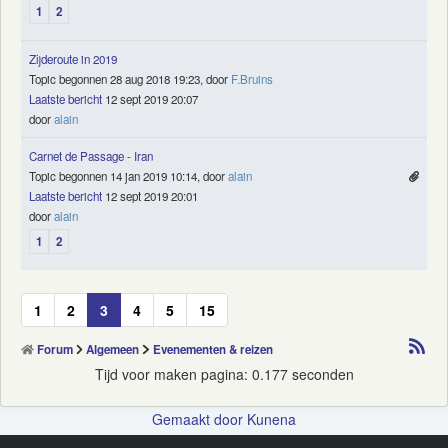
1
2
Zijderoute in 2019
Topic begonnen 28 aug 2018 19:23, door
F.Bruins
Laatste bericht
12 sept 2019 20:07
door
alain
Carnet de Passage - Iran
Topic begonnen 14 jan 2019 10:14, door
alain
Laatste bericht
12 sept 2019 20:01
door
alain
1
2
1
2
3
4
5
15
Forum
Algemeen
Evenementen & reizen
Tijd voor maken pagina: 0.177 seconden
Gemaakt door
Kunena